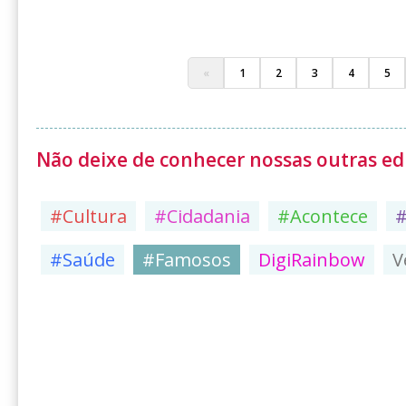
«
1
2
3
4
5
Não deixe de conhecer nossas outras edi
#Cultura
#Cidadania
#Acontece
#Saúde
#Famosos
DigiRainbow
V