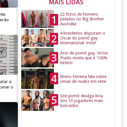
MAIS LIDAS
lie
22 fotos de homens
1
pelados no Big Brother
serão
Austrália
4 brasileiros disputam o
2
Oscar do pornô gay
internacional. Vote!
Ator de pornô gay, Victor
3
Prado revela que é '100%
hétero'
4
Breno Ferreira fala sobre
cenas de nudez em série
atar a
sinar o
5
Site pornô divulga lista
dos 10 jogadores mais
buscados