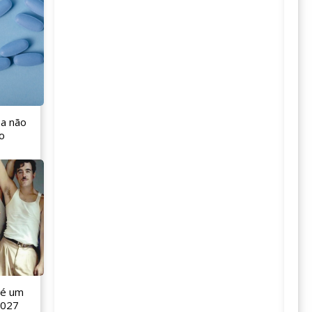
 a não
o
 é um
2027