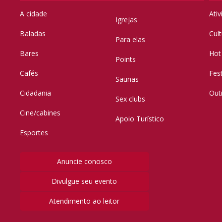
A cidade
Ati
Igrejas
Baladas
Cul
Para elas
Bares
Hot
Points
Cafés
Fes
Saunas
Cidadania
Out
Sex clubs
Cine/cabines
Apoio Turístico
Esportes
Anuncie conosco
Divulgue seu evento
Atendimento ao leitor