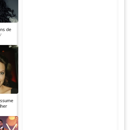
ans de
'
 assume
lher