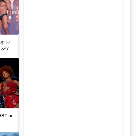
apital
o gay
LGBT no