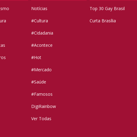
vismo
Notícias
Top 30 Gay Brasil
tura
#Cultura
Curta Brasília
#Cidadania
tas
#Acontece
ros
#Hot
#Mercado
#Saúde
#Famosos
DigiRainbow
Ver Todas