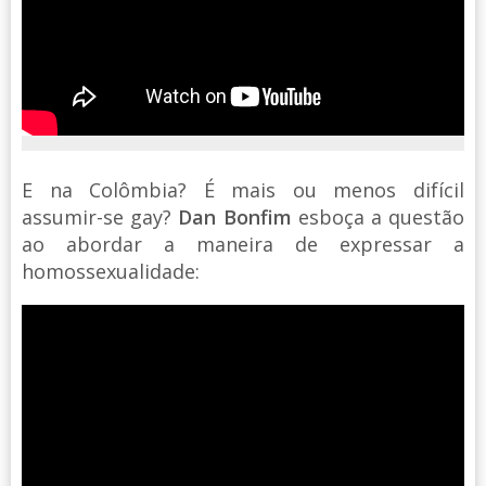
E na Colômbia? É mais ou menos difícil
assumir-se gay?
Dan Bonfim
esboça a questão
ao abordar a maneira de expressar a
homossexualidade: