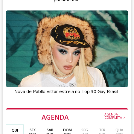
Nova de Pabllo Vittar estreia no Top 30 Gay Brasil
AGENDA
AGENDA
COMPLETA >
SEX
SAB
DOM
SEG
TER
QUA
QUI