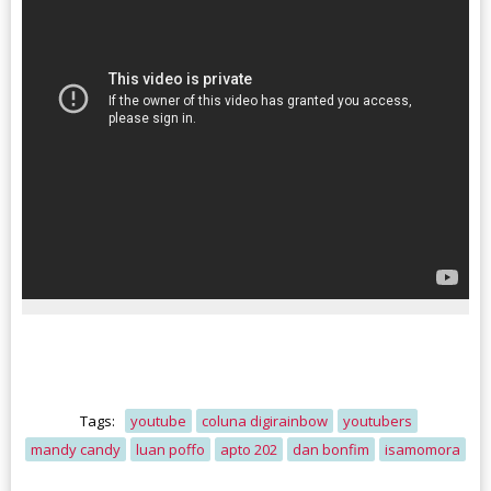
Tags:
youtube
coluna digirainbow
youtubers
mandy candy
luan poffo
apto 202
dan bonfim
isamomora