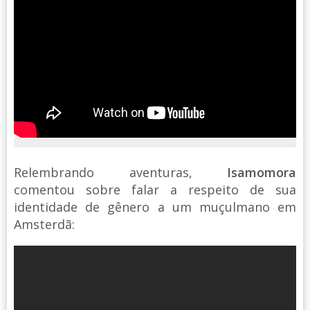
Relembrando aventuras,
Isamomora
comentou sobre falar a respeito de sua
identidade de gênero a um muçulmano em
Amsterdã: