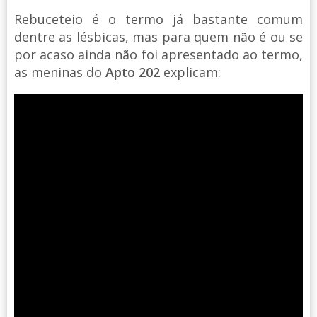
Rebuceteio é o termo já bastante comum
dentre as lésbicas, mas para quem não é ou se
por acaso ainda não foi apresentado ao termo,
as meninas do
Apto 202
explicam: