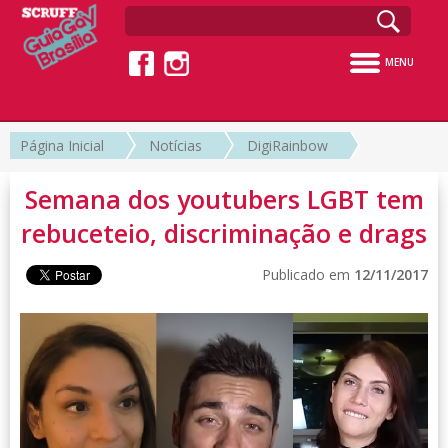
MENU
Página Inicial
Notícias
DigiRainbow
Semana dos youtubers LGBT tem
rebuceteio, discriminação e drags
Publicado em
12/11/2017