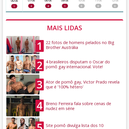
07/08
08/08
09/08
10/08
11/08
12/08
06/08
4
4
1
0
0
0
1
MAIS LIDAS
1
22 fotos de homens pelados no Big
Brother Austrália
2
4 brasileiros disputam o Oscar do
pornô gay internacional. Vote!
3
Ator de pornô gay, Victor Prado revela
que é '100% hétero'
4
Breno Ferreira fala sobre cenas de
nudez em série
5
Site pornô divulga lista dos 10