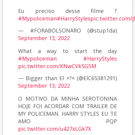
Eu preciso desse filme ?
#Mypoliceman
#HarryStyles
pic.twitter.com/
— #FORABOLSONARO (@stup1da)
September 13, 2022
What a way to start the day
#Mypoliceman
#HarryStyles
pic.twitter.com/KNwCVk5GSM
— Bigger than El ×?× (@ElC65381291)
September 13, 2022
O MOTIVO DA MINHA SEROTONINA
HOJE FOI ACORDAR COM TRAILER DE
MY POLICEMAN. HARRY STYLES EU TE
AMO PQP
pic.twitter.com/u427xLGk7X