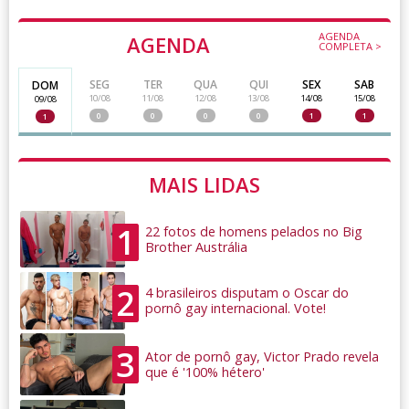
AGENDA
AGENDA
COMPLETA >
SEG
TER
QUA
QUI
SEX
SAB
DOM
10/08
11/08
12/08
13/08
14/08
15/08
09/08
0
0
0
0
1
1
1
MAIS LIDAS
1
22 fotos de homens pelados no Big
Brother Austrália
2
4 brasileiros disputam o Oscar do
pornô gay internacional. Vote!
3
Ator de pornô gay, Victor Prado revela
que é '100% hétero'