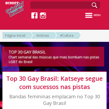
MENU
Página Inicial
Notícias
#Cultura
TOP 30 GAY BRASIL
Chart semanal das músicas que mais bombam nas pistas
LGBT do Brasil
Top 30 Gay Brasil: Katseye segue
com sucessos nas pistas
Bandas femininas emplacam no Top 30
Gay Brasil