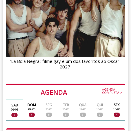
'La Bola Negra': filme gay é um dos favoritos ao Oscar
2027
AGENDA
AGENDA
COMPLETA >
DOM
SEG
TER
QUA
QUI
SEX
SAB
09/08
10/08
11/08
12/08
13/08
14/08
08/08
1
0
0
0
0
1
4