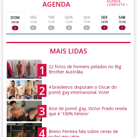
AGENDA
AGENDA
COMPLETA >
SEG
TER
QUA
QUI
SEX
SAB
DOM
10/08
11/08
12/08
13/08
14/08
15/08
09/08
0
0
0
0
1
1
2
MAIS LIDAS
1
22 fotos de homens pelados no Big
Brother Austrália
2
4 brasileiros disputam o Oscar do
pornô gay internacional. Vote!
3
Ator de pornô gay, Victor Prado revela
que é '100% hétero'
4
Breno Ferreira fala sobre cenas de
nudez em série