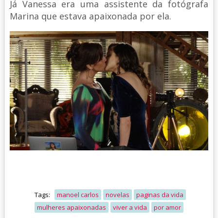
Já Vanessa era uma assistente da fotógrafa
Marina que estava apaixonada por ela.
Tags:
manoel carlos
novelas
paginas da vida
mulheres apaixonadas
viver a vida
por amor