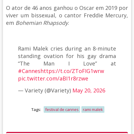
O ator de 46 anos ganhou o Oscar em 2019 por
viver um bissexual, o cantor Freddie Mercury,
em
Bohemian Rhapsody
.
Rami Malek cries during an 8-minute
standing ovation for his gay drama
“The Man I Love” at
#Cannes
https://t.co/ZToFIG1wrw
pic.twitter.com/aBI1r8rzwe
— Variety (@Variety)
May 20, 2026
Tags:
festival de cannes
rami malek