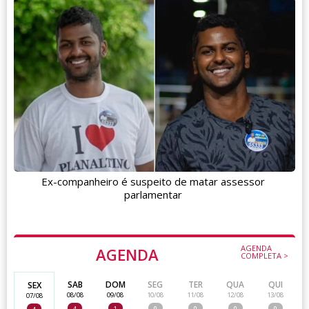
Ex-companheiro é suspeito de matar assessor
parlamentar
AGENDA
AGENDA
COMPLETA >
SAB
DOM
SEG
TER
QUA
QUI
SEX
08/08
09/08
10/08
11/08
12/08
13/08
07/08
4
1
0
0
0
0
4