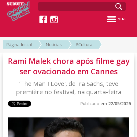
MENU
Página Inicial
Notícias
#Cultura
Rami Malek chora após filme gay
ser ovacionado em Cannes
'The Man I Love', de Ira Sachs, teve
première no festival, na quarta-feira
Publicado em
22/05/2026