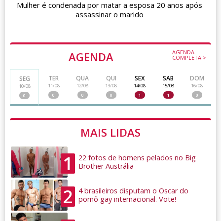
Mulher é condenada por matar a esposa 20 anos após
assassinar o marido
AGENDA
AGENDA
COMPLETA >
TER
QUA
QUI
SEX
SAB
DOM
SEG
11/08
12/08
13/08
14/08
15/08
16/08
10/08
0
0
0
1
1
0
0
MAIS LIDAS
1
22 fotos de homens pelados no Big
Brother Austrália
2
4 brasileiros disputam o Oscar do
pornô gay internacional. Vote!