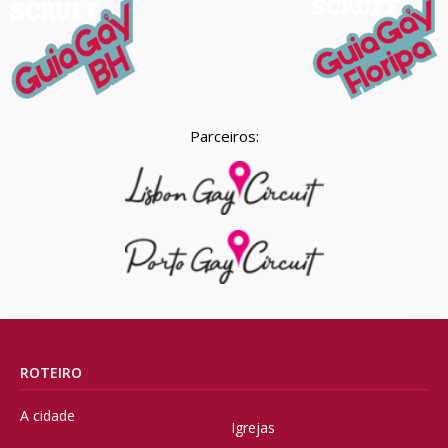
Parceiros:
ROTEIRO
A cidade
Igrejas