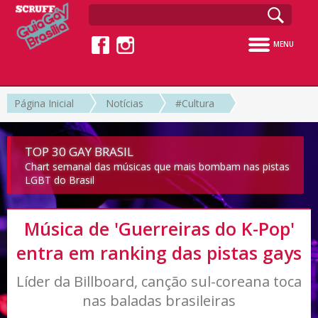
MENU
Página Inicial
Notícias
#Cultura
TOP 30 GAY BRASIL
Chart semanal das músicas que mais bombam nas pistas
LGBT do Brasil
Música de 'Guerreiras do K-Pop'
entra em ranking das pistas gays
Líder da Billboard, canção sul-coreana toca
nas baladas brasileiras