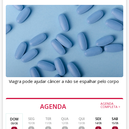
Viagra pode ajudar câncer a não se espalhar pelo corpo
AGENDA
AGENDA
COMPLETA >
SEG
TER
QUA
QUI
SEX
SAB
DOM
10/08
11/08
12/08
13/08
14/08
15/08
09/08
0
0
0
0
1
1
1