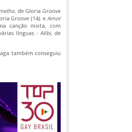
melho
, de Gloria Groove
loria Groove (14); e
Amor
uma canção mixta, com
várias línguas -
Alibi
, de
 Gaga também conseguiu