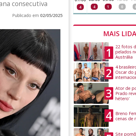
ana consecutiva
4
1
0
4
Publicado em
02/05/2025
MAIS LID
22 fotos 
1
pelados n
Austrália
4 brasilei
2
Oscar do 
internacio
Ator de po
3
Prado rev
hétero'
4
Breno Ferr
cenas de 
Site pornô