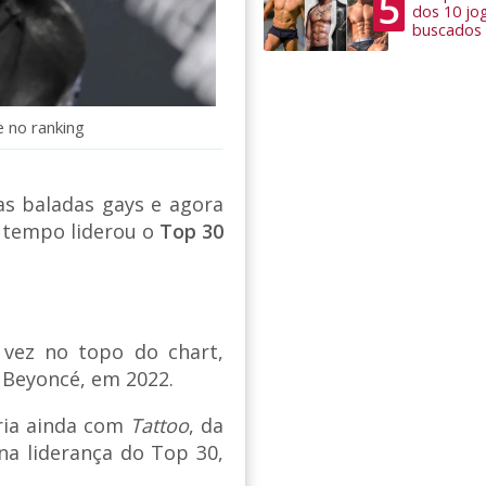
5
dos 10 jo
buscados
 no ranking
s baladas gays e agora
 tempo liderou o
Top 30
vez no topo do chart,
e Beyoncé, em 2022.
aria ainda com
Tattoo
, da
a liderança do Top 30,