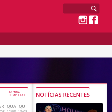
AGENDA
NOTÍCIAS RECENTES
COMPLETA >
ER
QUA
QUI
/08
12/08
13/08