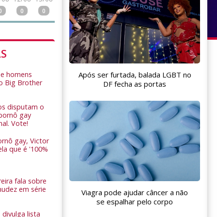
0
0
0
AS
Após ser furtada, balada LGBT no
de homens
o Big Brother
DF fecha as portas
ros disputam o
pornô gay
nal. Vote!
rnô gay, Victor
ela que é '100%
eira fala sobre
nudez em série
Viagra pode ajudar câncer a não
se espalhar pelo corpo
 divulga lista