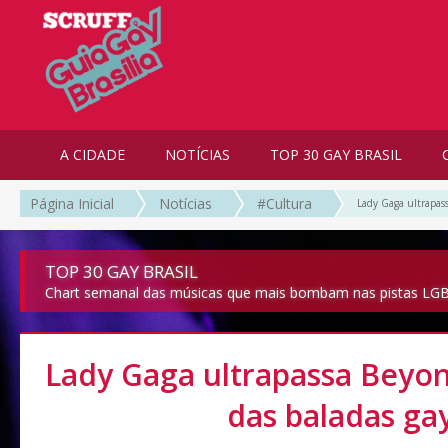
A CIDADE
NOTÍCIAS
TOP 30 GAY BRASIL
Página Inicial
Notícias
#Cultura
Lady Gaga ultrapas
TOP 30 GAY BRASIL
Chart semanal das músicas que mais bombam nas pistas LGB
Lady Gaga ultrapassa Beyon
das baladas ga