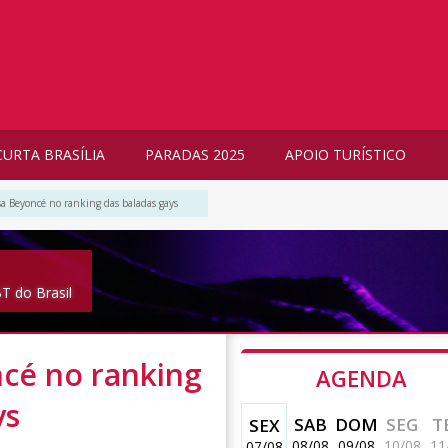
CURTA BRASÍLIA
PARADAS 2025
APOIO TURÍSTICO
sa Beyoncé no ranking das baladas gays
T do Brasil
cé no ranking
AGENDA
ys
SAB
DOM
SEG
T
SEX
08/08
09/08
10/08
11
07/08