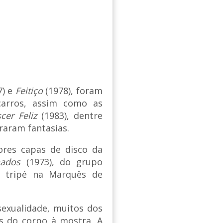
7) e
Feitiço
(1978), foram
carros, assim como as
cer Feliz
(1983), dentre
raram fantasias.
ores capas de disco da
ados
(1973), do grupo
 tripé na Marquês de
exualidade, muitos dos
es do corpo à mostra. A