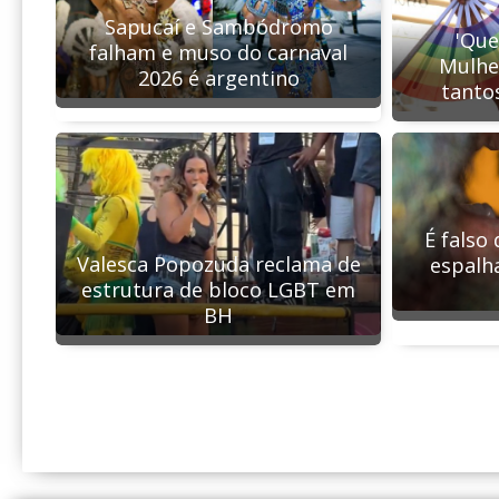
Sapucaí e Sambódromo
'Que
falham e muso do carnaval
Mulhe
2026 é argentino
tanto
É falso 
Valesca Popozuda reclama de
espalh
estrutura de bloco LGBT em
BH