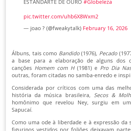
ESTANDARTE DE OURO
#Globeleza
pic.twitter.com/uhb6X8Wxm2
— joao ? (@fweakytalk)
February 16, 2026
Álbuns, tais como
Bandido
(1976),
Pecado
(197
a base para a elaboração de alguns dos 
canções
Homem com H
(1981) e
Pro Dia Nas
outras, foram citadas no samba-enredo e inspi
Considerada por críticos com uma das melh
história da música brasileira,
Secos & Molh
homônimo que revelou Ney, surgiu em um
Sapucaí.
Como uma ode à liberdade e à expressão da s
figurinos vestidos por foliões deixavam part