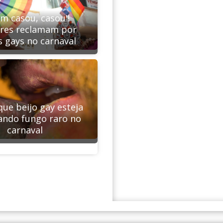
m casou, casou'!
res reclamam por
s gays no carnaval
que beijo gay esteja
ando fungo raro no
carnaval