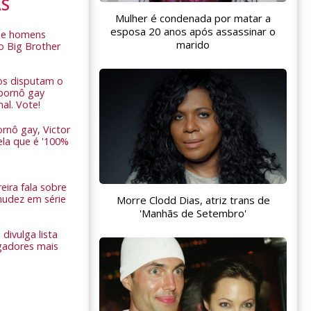
AS
Mulher é condenada por matar a
esposa 20 anos após assassinar o
de homens
marido
o Big Brother
ros disputam o
pornô gay
nal. Vote!
rnô gay, Victor
ela que é '100%
eira fala sobre
nudez em série
Morre Clodd Dias, atriz trans de
'Manhãs de Setembro'
 divulga lista
gadores mais