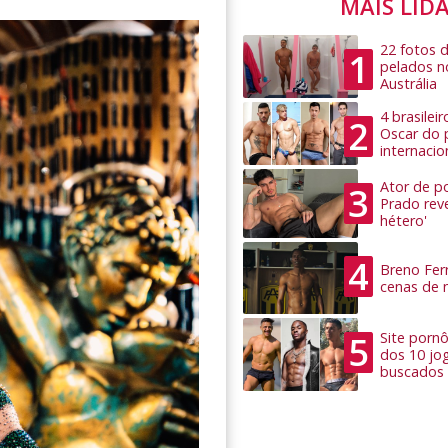
MAIS LID
22 fotos 
1
pelados n
Austrália
4 brasilei
2
Oscar do 
internacio
Ator de po
3
Prado rev
hétero'
4
Breno Ferr
cenas de 
5
Site pornô
dos 10 jo
buscados