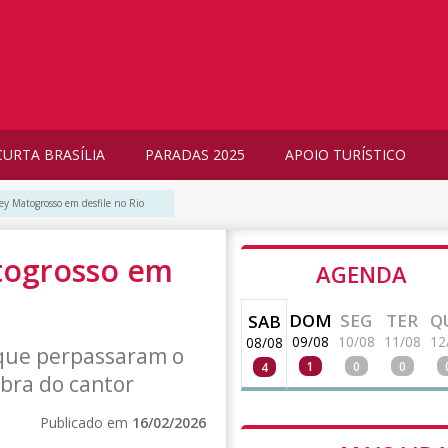
CURTA BRASÍLIA
PARADAS 2025
APOIO TURÍSTICO
ey Matogrosso em desfile no Rio
atogrosso em
AGENDA
DOM
SEG
TER
Q
SAB
09/08
10/08
11/08
12
08/08
 que perpassaram o
1
0
0
4
obra do cantor
Publicado em
16/02/2026