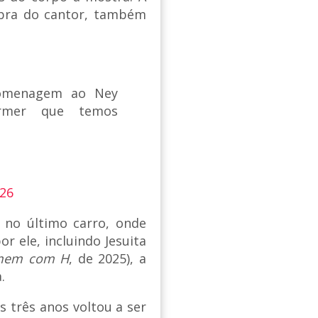
obra do cantor, também
homenagem ao Ney
ormer que temos
026
u no último carro, onde
 ele, incluindo Jesuita
mem com H
, de 2025), a
.
s três anos voltou a ser