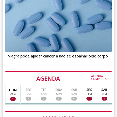
Viagra pode ajudar câncer a não se espalhar pelo corpo
AGENDA
AGENDA
COMPLETA >
SEG
TER
QUA
QUI
SEX
SAB
DOM
10/08
11/08
12/08
13/08
14/08
15/08
09/08
0
0
0
0
1
1
1