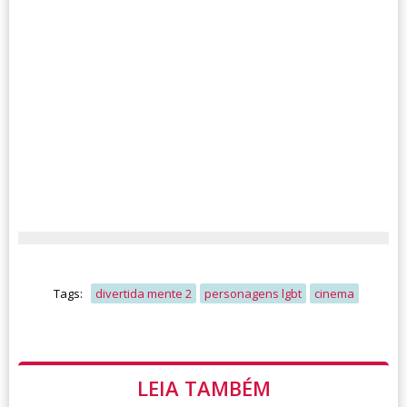
Tags:
divertida mente 2
personagens lgbt
cinema
LEIA TAMBÉM