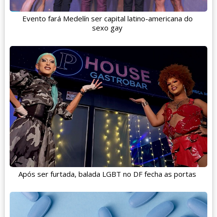
Evento fará Medelín ser capital latino-americana do
sexo gay
Após ser furtada, balada LGBT no DF fecha as portas