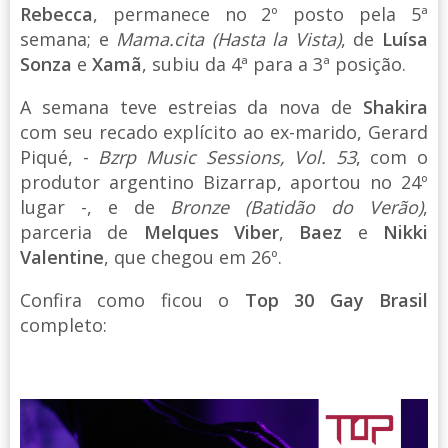
Rebecca
, permanece no 2º posto pela 5ª
semana; e
Mama.cita (Hasta la Vista)
, de
Luísa
Sonza
e
Xamã
, subiu da 4ª para a 3ª posição.
A semana teve estreias da nova de
Shakira
com seu recado explícito ao ex-marido, Gerard
Piqué, -
Bzrp Music Sessions, Vol. 53
, com o
produtor argentino Bizarrap, aportou no 24º
lugar -, e de
Bronze (Batidão do Verão)
,
parceria de
Melques Viber
,
Baez
e
Nikki
Valentine
, que chegou em 26º.
Confira como ficou o
Top 30 Gay Brasil
completo: