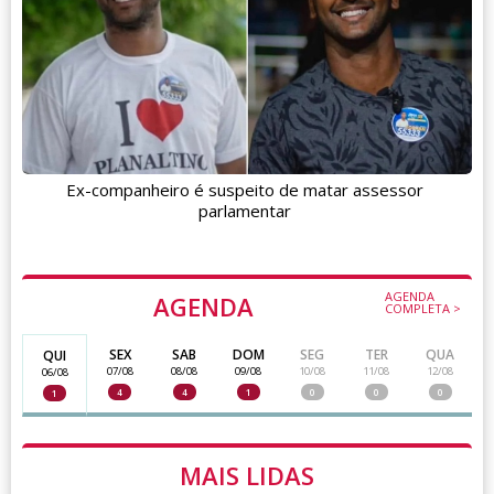
Ex-companheiro é suspeito de matar assessor
parlamentar
AGENDA
AGENDA
COMPLETA >
SEX
SAB
DOM
SEG
TER
QUA
QUI
07/08
08/08
09/08
10/08
11/08
12/08
06/08
4
4
1
0
0
0
1
MAIS LIDAS