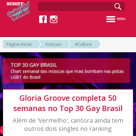
MENU
Página Inicial
Notícias
#Cultura
TOP 30 GAY BRASIL
Chart semanal das músicas que mais bombam nas pistas
LGBT do Brasil
Gloria Groove completa 50
semanas no Top 30 Gay Brasil
Além de 'Vermelho', cantora ainda tem
outros dois singles no ranking