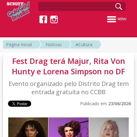
MENU
Página Inicial
Notícias
#Cultura
Fest Drag terá Majur, Rita Von
Hunty e Lorena Simpson no DF
Evento organizado pelo Distrito Drag tem
entrada gratuita no CCBB
Publicado em
23/06/2026