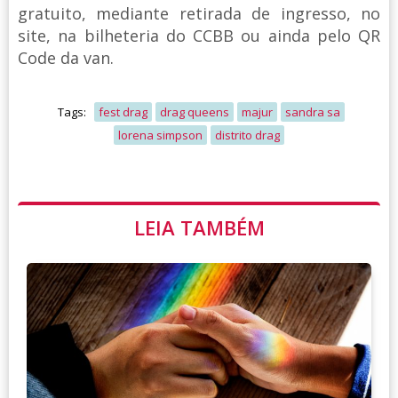
gratuito, mediante retirada de ingresso, no
site, na bilheteria do CCBB ou ainda pelo QR
Code da van.
Tags:
fest drag
drag queens
majur
sandra sa
lorena simpson
distrito drag
LEIA TAMBÉM