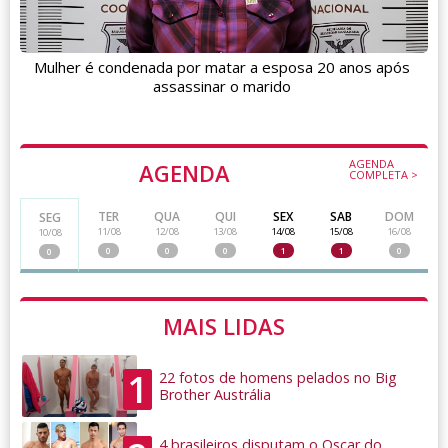
Mulher é condenada por matar a esposa 20 anos após
assassinar o marido
AGENDA
AGENDA
COMPLETA >
TER
QUA
QUI
SEX
SAB
DOM
SEG
11/08
12/08
13/08
14/08
15/08
16/08
10/08
0
0
0
1
1
0
0
MAIS LIDAS
1
22 fotos de homens pelados no Big
Brother Austrália
4 brasileiros disputam o Oscar do