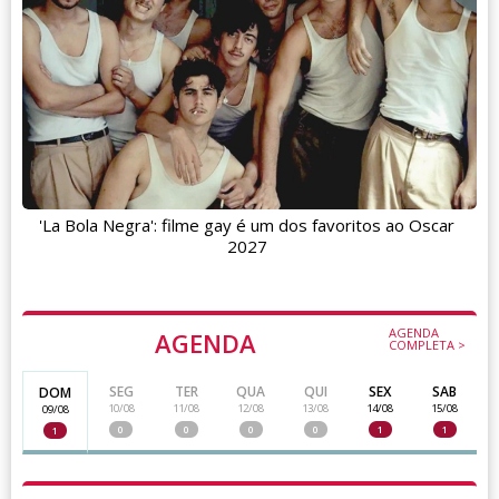
'La Bola Negra': filme gay é um dos favoritos ao Oscar
2027
AGENDA
AGENDA
COMPLETA >
SEG
TER
QUA
QUI
SEX
SAB
DOM
10/08
11/08
12/08
13/08
14/08
15/08
09/08
0
0
0
0
1
1
1