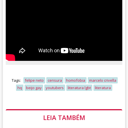
Tags:
felipe neto
censura
homofobia
marcelo crivella
hq
beijo gay
youtubers
literatura lgbt
literatura
LEIA TAMBÉM