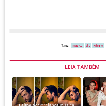
Tags:
musica
djs
john w
LEIA TAMBÉM
Felipe Accioly lança música