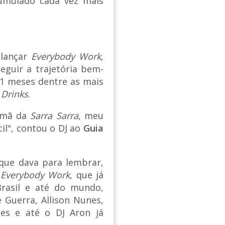
mulado cada vez mais
 lançar
Everybody Work
,
guir a trajetória bem-
11 meses dentre as mais
e
Drinks
.
irmã da
Sarra Sarra
, meu
il", contou o DJ ao
Guia
 que dava para lembrar,
u
Everybody Work
, que já
Brasil e até do mundo,
Guerra, Allison Nunes,
ues e até o DJ Aron já