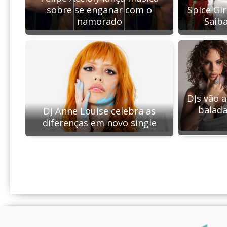
Spice Gir
sobre se enganar com o
Saiba
namorado
DJs vão 
balada
DJ Anne Louise celebra as
diferenças em novo single