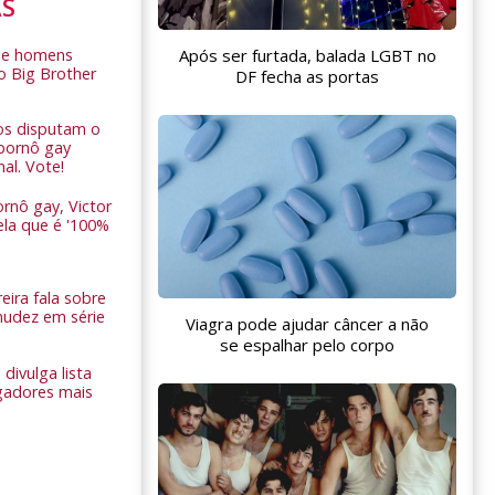
AS
Após ser furtada, balada LGBT no
de homens
o Big Brother
DF fecha as portas
ros disputam o
pornô gay
nal. Vote!
rnô gay, Victor
ela que é '100%
eira fala sobre
nudez em série
Viagra pode ajudar câncer a não
se espalhar pelo corpo
 divulga lista
gadores mais