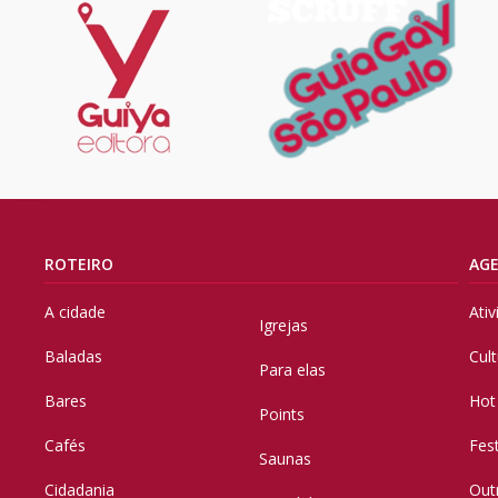
ROTEIRO
AG
A cidade
Ati
Igrejas
Baladas
Cul
Para elas
Bares
Hot
Points
Cafés
Fes
Saunas
Cidadania
Out