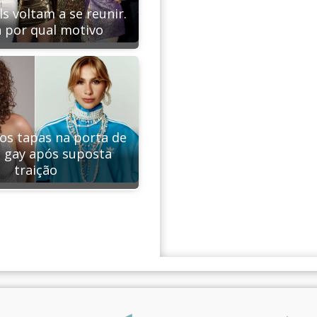
ls voltam a se reunir.
 por qual motivo
aos tapas na porta de
 gay após suposta
traição