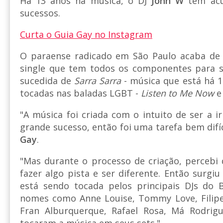
Há 13 anos na música, o DJ
John W
tem acu
sucessos.
Curta o Guia Gay no Instagram
O paraense radicado em São Paulo acaba de
single que tem todos os componentes para se
sucedida de
Sarra Sarra
- música que está há 
tocadas nas baladas LGBT -
Listen to Me Now
"A música foi criada com o intuito de ser a 
grande sucesso, então foi uma tarefa bem difíc
Gay
.
"Mas durante o processo de criação, percebi
fazer algo pista e ser diferente. Então surgi
está sendo tocada pelos principais DJs do 
nomes como Anne Louise, Tommy Love, Filipe 
Fran Alburquerque, Rafael Rosa, Má Rodrig
tocaram a música em seus sets."