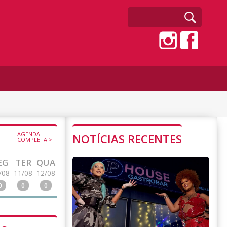
AGENDA
NOTÍCIAS RECENTES
COMPLETA >
EG
TER
QUA
/08
11/08
12/08
0
0
0