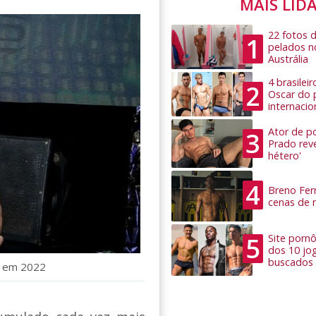
MAIS LID
22 fotos 
1
pelados n
Austrália
4 brasilei
2
Oscar do 
internacio
Ator de po
3
Prado rev
hétero'
4
Breno Ferr
cenas de 
5
Site pornô
dos 10 jo
buscados
as em 2022