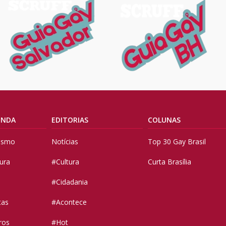
ENDA
EDITORIAS
COLUNAS
vismo
Notícias
Top 30 Gay Brasil
tura
#Cultura
Curta Brasília
#Cidadania
tas
#Acontece
ros
#Hot