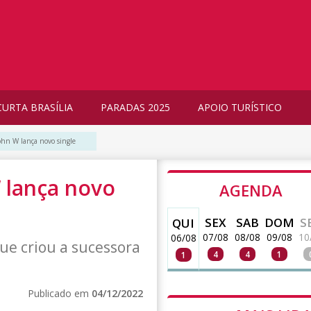
CURTA BRASÍLIA
PARADAS 2025
APOIO TURÍSTICO
ohn W lança novo single
 lança novo
AGENDA
SEX
SAB
DOM
S
QUI
07/08
08/08
09/08
10
06/08
ue criou a sucessora
4
4
1
1
Publicado em
04/12/2022