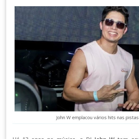
John W emplacou vários hits nas pist