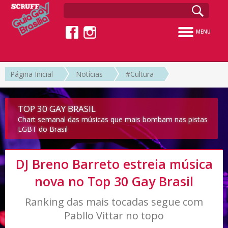
MENU
Página Inicial
Notícias
#Cultura
TOP 30 GAY BRASIL
Chart semanal das músicas que mais bombam nas pistas
LGBT do Brasil
DJ Breno Barreto estreia música
nova no Top 30 Gay Brasil
Ranking das mais tocadas segue com
Pabllo Vittar no topo