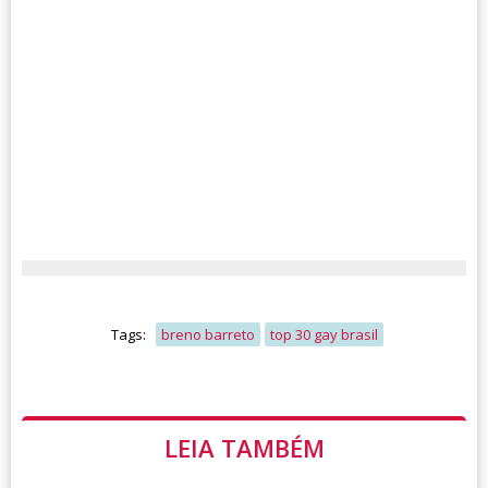
Tags:
breno barreto
top 30 gay brasil
LEIA TAMBÉM