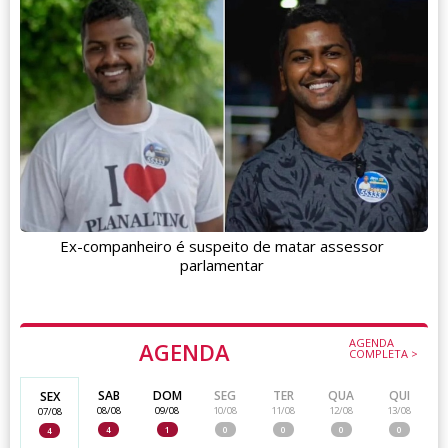
Ex-companheiro é suspeito de matar assessor
parlamentar
AGENDA
AGENDA
COMPLETA >
SAB
DOM
SEG
TER
QUA
QUI
SEX
08/08
09/08
10/08
11/08
12/08
13/08
07/08
4
1
0
0
0
0
4