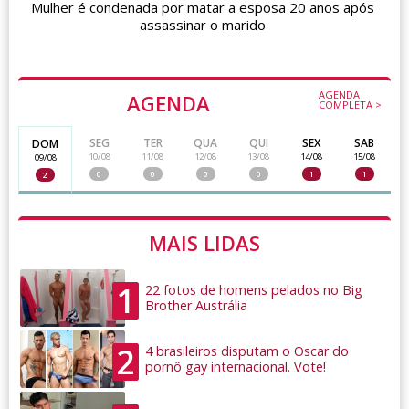
Mulher é condenada por matar a esposa 20 anos após
assassinar o marido
AGENDA
AGENDA
COMPLETA >
SEG
TER
QUA
QUI
SEX
SAB
DOM
10/08
11/08
12/08
13/08
14/08
15/08
09/08
0
0
0
0
1
1
2
MAIS LIDAS
1
22 fotos de homens pelados no Big
Brother Austrália
2
4 brasileiros disputam o Oscar do
pornô gay internacional. Vote!