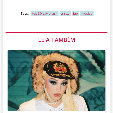
Tags:
top 30 gay brasil
anitta
jao
musica
LEIA TAMBÉM