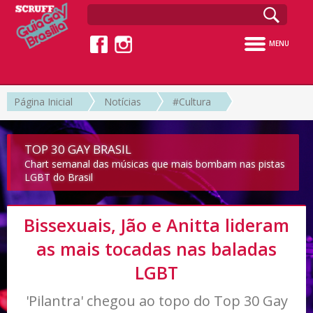
MENU
Página Inicial
Notícias
#Cultura
TOP 30 GAY BRASIL
Chart semanal das músicas que mais bombam nas pistas
LGBT do Brasil
Bissexuais, Jão e Anitta lideram
as mais tocadas nas baladas
LGBT
'Pilantra' chegou ao topo do Top 30 Gay