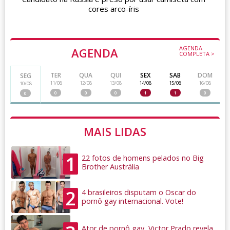
cores arco-íris
AGENDA
AGENDA
COMPLETA >
TER
QUA
QUI
SEX
SAB
DOM
SEG
11/08
12/08
13/08
14/08
15/08
16/08
10/08
0
0
0
1
1
0
0
MAIS LIDAS
1
22 fotos de homens pelados no Big
Brother Austrália
2
4 brasileiros disputam o Oscar do
pornô gay internacional. Vote!
Ator de pornô gay, Victor Prado revela