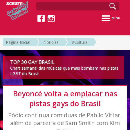
MENU
Página Inicial
Notícias
#Cultura
TOP 30 GAY BRASIL
Chart semanal das músicas que mais bombam nas pistas
LGBT do Brasil
Beyoncé volta a emplacar nas
pistas gays do Brasil
Pódio continua com duas de Pabllo Vittar,
além de parceria de Sam Smith com Kim