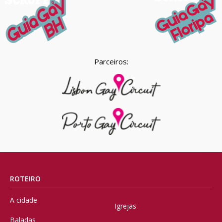
Parceiros:
ROTEIRO
A cidade
Igrejas
Baladas