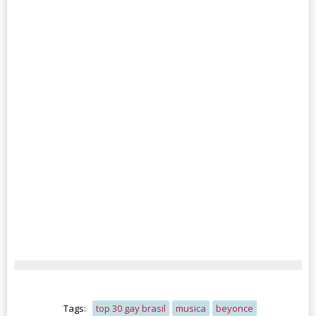
Tags:
top 30 gay brasil
musica
beyonce