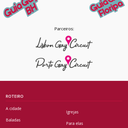
Parceiros:
ROTEIRO
A cidade
Igrejas
Baladas
Para elas