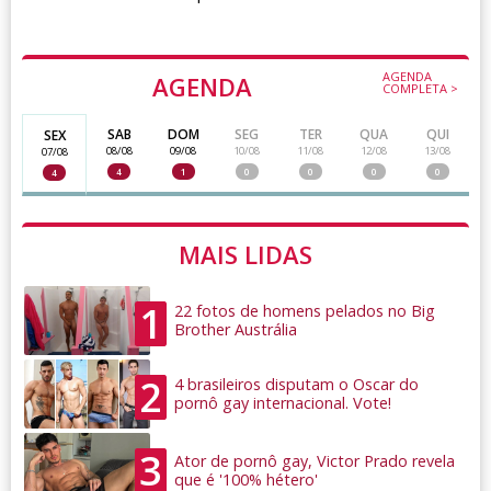
AGENDA
AGENDA
COMPLETA >
SAB
DOM
SEG
TER
QUA
QUI
SEX
08/08
09/08
10/08
11/08
12/08
13/08
07/08
4
1
0
0
0
0
4
MAIS LIDAS
1
22 fotos de homens pelados no Big
Brother Austrália
2
4 brasileiros disputam o Oscar do
pornô gay internacional. Vote!
3
Ator de pornô gay, Victor Prado revela
que é '100% hétero'