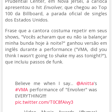
Prudential Center, em Nova Jérsei, a carioca
apresentou o hit
Envolver
, que chegou ao Top
100 da Billboard, a parada oficial de singles
dos Estados Unidos.
Frase que a cantora costuma repetir em seus
shows, "Vocês acharam que eu não ia balançar
minha bunda hoje à noite?" ganhou versão em
inglês durante a performance ("VMA, did you
think I wasn't going to shake my ass tonight?"),
que incluiu passos de funk.
Believe me when I say...
@Anitta
's
#VMA
performance of "Envolver" was
EVERYTHING!!!!
pic.twitter.com/T0C8fAivy3
— Video Music Awards (@vmas)