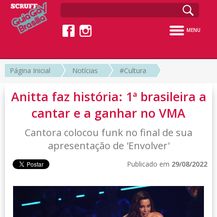
MENU
Página Inicial
Notícias
#Cultura
Anitta faz história: 1ª brasileira a
cantar e a ganhar no VMA
Cantora colocou funk no final de sua
apresentação de 'Envolver'
Publicado em
29/08/2022