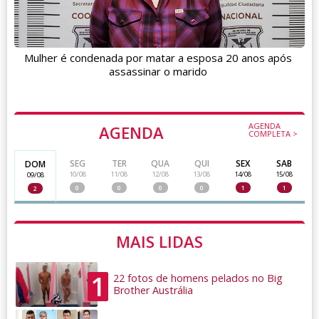
Mulher é condenada por matar a esposa 20 anos após
assassinar o marido
AGENDA
AGENDA
COMPLETA >
SEG
TER
QUA
QUI
SEX
SAB
DOM
10/08
11/08
12/08
13/08
14/08
15/08
09/08
0
0
0
0
1
1
2
MAIS LIDAS
1
22 fotos de homens pelados no Big
Brother Austrália