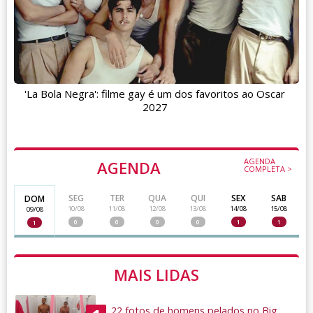
'La Bola Negra': filme gay é um dos favoritos ao Oscar
2027
AGENDA
AGENDA
COMPLETA >
SEG
TER
QUA
QUI
SEX
SAB
DOM
10/08
11/08
12/08
13/08
14/08
15/08
09/08
0
0
0
0
1
1
1
MAIS LIDAS
22 fotos de homens pelados no Big