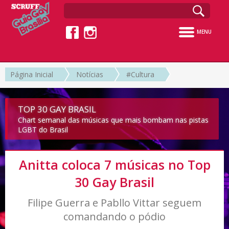
MENU
Página Inicial
Notícias
#Cultura
TOP 30 GAY BRASIL
Chart semanal das músicas que mais bombam nas pistas
LGBT do Brasil
Anitta coloca 7 músicas no Top
30 Gay Brasil
Filipe Guerra e Pabllo Vittar seguem
comandando o pódio