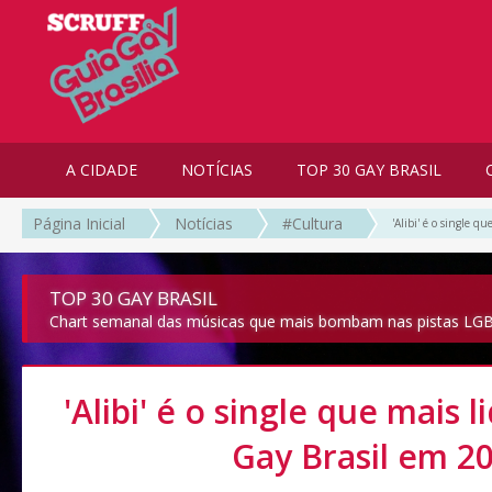
A CIDADE
NOTÍCIAS
TOP 30 GAY BRASIL
Página Inicial
Notícias
#Cultura
'Alibi' é o single 
TOP 30 GAY BRASIL
Chart semanal das músicas que mais bombam nas pistas LGB
'Alibi' é o single que mais 
Gay Brasil em 2