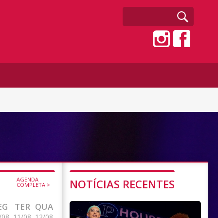
AGENDA
NOTÍCIAS RECENTES
COMPLETA >
EG
TER
QUA
/08
11/08
12/08