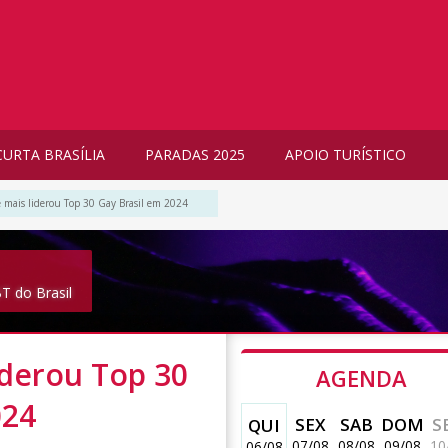
CURTA BRASÍLIA
PARADAS 2025
APOIO TURÍSTICO
que mais liderou Top 30 Gay Brasil em 2024
T do Brasil
liderou Top 30
AGENDA
024
SEX
SAB
DOM
S
QUI
07/08
08/08
09/08
10
06/08