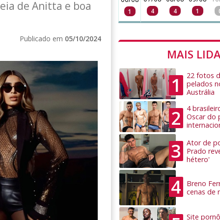
ia de Anitta e boa
4
4
1
1
Publicado em
05/10/2024
MAIS LID
22 fotos 
1
pelados n
Austrália
4 brasilei
2
Oscar do 
internacio
Ator de po
3
Prado rev
hétero'
4
Breno Ferr
cenas de 
Site pornô