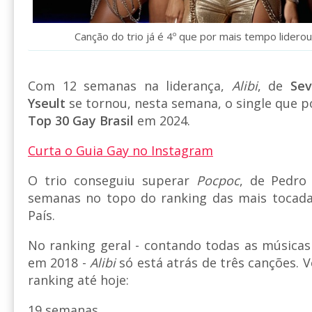
Canção do trio já é 4º que por mais tempo lidero
Com 12 semanas na liderança,
Alibi
, de
Sev
Yseult
se tornou, nesta semana, o single que p
Top 30 Gay Brasil
em 2024.
Curta o Guia Gay no Instagram
O trio conseguiu superar
Pocpoc
, de Pedro
semanas no topo do ranking das mais tocad
País.
No ranking geral - contando todas as músicas 
em 2018 -
Alibi
só está atrás de três canções. 
ranking até hoje:
19 semanas