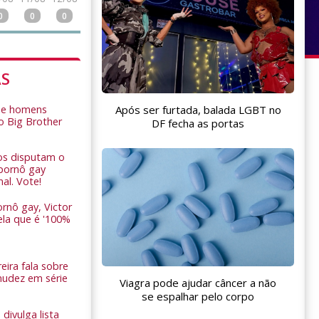
0
0
0
AS
Após ser furtada, balada LGBT no
de homens
o Big Brother
DF fecha as portas
ros disputam o
pornô gay
nal. Vote!
rnô gay, Victor
ela que é '100%
eira fala sobre
nudez em série
Viagra pode ajudar câncer a não
se espalhar pelo corpo
 divulga lista