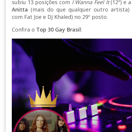
subiu 13 posições com
I Wanna Feel It
(12º) e a
Anitta
(mais do que qualquer outro artista
com Fat Joe e DJ Khaled) no 29º posto.
Confira o
Top 30 Gay Brasil
: