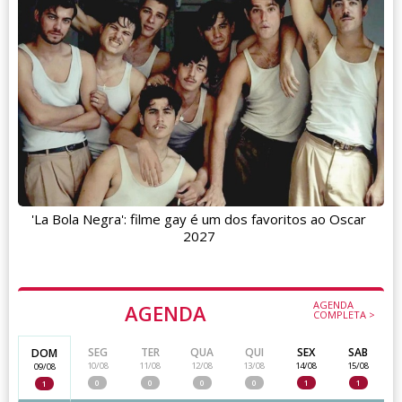
'La Bola Negra': filme gay é um dos favoritos ao Oscar
2027
AGENDA
AGENDA
COMPLETA >
SEG
TER
QUA
QUI
SEX
SAB
DOM
10/08
11/08
12/08
13/08
14/08
15/08
09/08
0
0
0
0
1
1
1