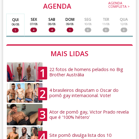
AGENDA
AGENDA
COMPLETA >
SEX
SAB
DOM
SEG
TER
QUA
QUI
07/08
08/08
09/08
10/08
11/08
12/08
06/08
4
4
1
0
0
0
1
MAIS LIDAS
1
22 fotos de homens pelados no Big
Brother Austrália
2
4 brasileiros disputam o Oscar do
pornô gay internacional. Vote!
3
Ator de pornô gay, Victor Prado revela
que é '100% hétero'
4
Site pornô divulga lista dos 10