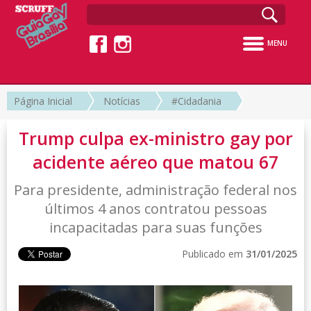
MENU
Página Inicial
Notícias
#Cidadania
Trump culpa ex-ministro gay por
acidente aéreo que matou 67
Para presidente, administração federal nos
últimos 4 anos contratou pessoas
incapacitadas para suas funções
Publicado em
31/01/2025