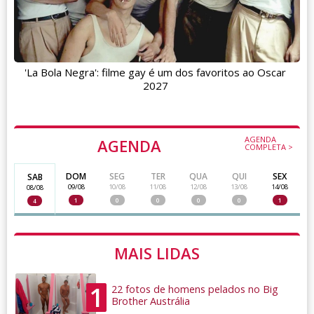
'La Bola Negra': filme gay é um dos favoritos ao Oscar
2027
AGENDA
AGENDA
COMPLETA >
DOM
SEG
TER
QUA
QUI
SEX
SAB
09/08
10/08
11/08
12/08
13/08
14/08
08/08
1
0
0
0
0
1
4
MAIS LIDAS
1
22 fotos de homens pelados no Big
Brother Austrália