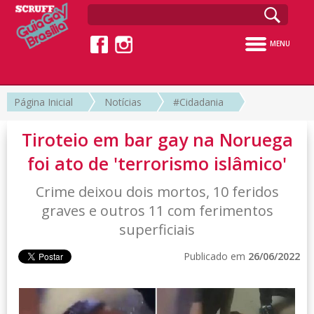
MENU
Página Inicial
Notícias
#Cidadania
Tiroteio em bar gay na Noruega
foi ato de 'terrorismo islâmico'
Crime deixou dois mortos, 10 feridos
graves e outros 11 com ferimentos
superficiais
Publicado em
26/06/2022