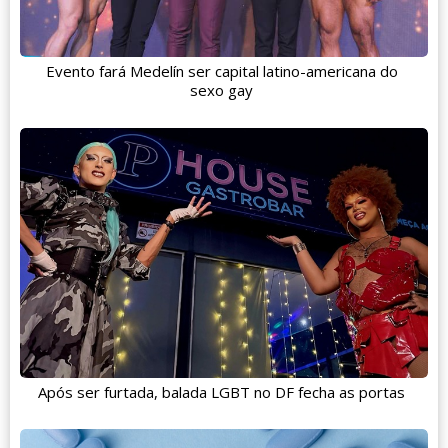
Evento fará Medelín ser capital latino-americana do
sexo gay
Após ser furtada, balada LGBT no DF fecha as portas