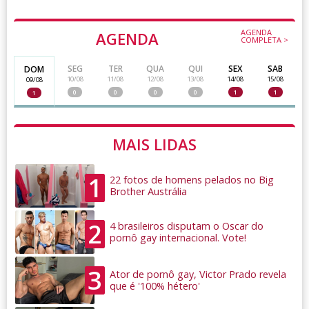
AGENDA
AGENDA
COMPLETA >
SEG
TER
QUA
QUI
SEX
SAB
DOM
10/08
11/08
12/08
13/08
14/08
15/08
09/08
0
0
0
0
1
1
1
MAIS LIDAS
1
22 fotos de homens pelados no Big
Brother Austrália
2
4 brasileiros disputam o Oscar do
pornô gay internacional. Vote!
3
Ator de pornô gay, Victor Prado revela
que é '100% hétero'