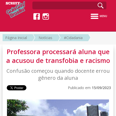
MENU
Página Inicial
Notícias
#Cidadania
Professora processará aluna que
a acusou de transfobia e racismo
Confusão começou quando docente errou
gênero da aluna
Publicado em
15/09/2023