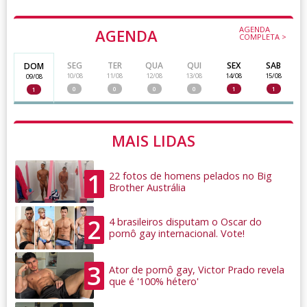
AGENDA
AGENDA
COMPLETA >
SEG
TER
QUA
QUI
SEX
SAB
DOM
10/08
11/08
12/08
13/08
14/08
15/08
09/08
0
0
0
0
1
1
1
MAIS LIDAS
1
22 fotos de homens pelados no Big
Brother Austrália
2
4 brasileiros disputam o Oscar do
pornô gay internacional. Vote!
3
Ator de pornô gay, Victor Prado revela
que é '100% hétero'