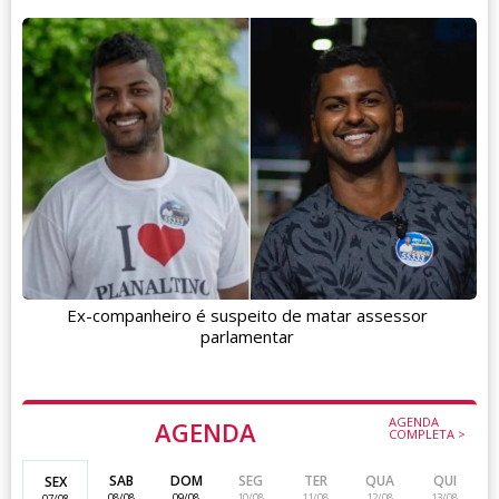
Ex-companheiro é suspeito de matar assessor
parlamentar
AGENDA
AGENDA
COMPLETA >
SAB
DOM
SEG
TER
QUA
QUI
SEX
08/08
09/08
10/08
11/08
12/08
13/08
07/08