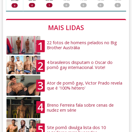
4
1
0
0
0
0
4
MAIS LIDAS
1
22 fotos de homens pelados no Big
Brother Austrália
2
4 brasileiros disputam o Oscar do
pornô gay internacional. Vote!
3
Ator de pornô gay, Victor Prado revela
que é '100% hétero'
4
Breno Ferreira fala sobre cenas de
nudez em série
5
Site pornô divulga lista dos 10