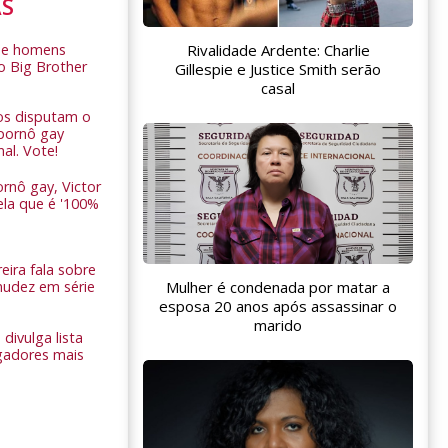
AS
Rivalidade Ardente: Charlie
de homens
o Big Brother
Gillespie e Justice Smith serão
casal
ros disputam o
pornô gay
nal. Vote!
rnô gay, Victor
ela que é '100%
eira fala sobre
nudez em série
Mulher é condenada por matar a
esposa 20 anos após assassinar o
marido
 divulga lista
gadores mais