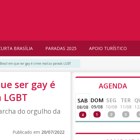
CURTA BRASÍLIA
PARADAS 2025
APOIO TURÍSTICO
 Brasil em que ser gay é crime realiza parada LGBT
que ser gay é
AGENDA
a LGBT
DOM
SEG
TER
Q
SAB
09/08
10/08
11/08
12
08/08
archa do orgulho da
1
0
0
4
Publicado em
20/07/2022