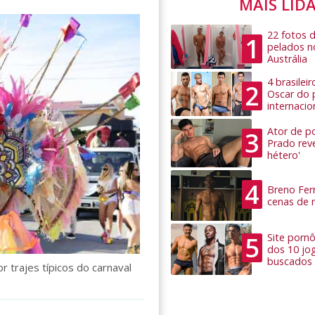
MAIS LID
22 fotos 
1
pelados n
Austrália
4 brasilei
2
Oscar do 
internacio
Ator de po
3
Prado rev
hétero'
4
Breno Ferr
cenas de 
5
Site pornô
dos 10 jo
buscados
 trajes típicos do carnaval