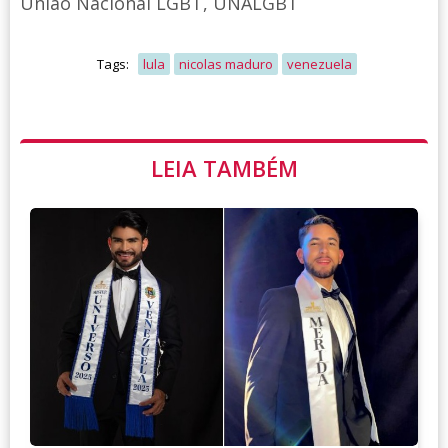
União Nacional LGBT, UNALGBT
Tags:
lula
nicolas maduro
venezuela
LEIA TAMBÉM