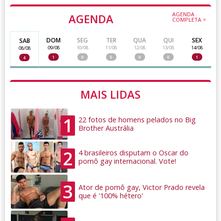
AGENDA
AGENDA
COMPLETA >
DOM
SEG
TER
QUA
QUI
SEX
SAB
09/08
10/08
11/08
12/08
13/08
14/08
08/08
1
0
0
0
0
1
4
MAIS LIDAS
1
22 fotos de homens pelados no Big
Brother Austrália
2
4 brasileiros disputam o Oscar do
pornô gay internacional. Vote!
3
Ator de pornô gay, Victor Prado revela
que é '100% hétero'