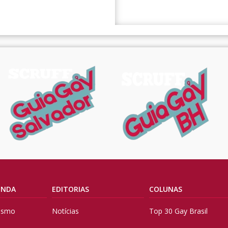
ENDA
EDITORIAS
COLUNAS
vismo
Notícias
Top 30 Gay Brasil