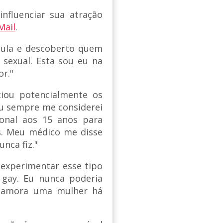
influenciar sua atração
Mail
.
ílula e descoberto quem
 sexual. Esta sou eu na
or."
ciou potencialmente os
Eu sempre me considerei
ional aos 15 anos para
s. Meu médico me disse
nca fiz."
a experimentar esse tipo
 gay. Eu nunca poderia
 namora uma mulher há