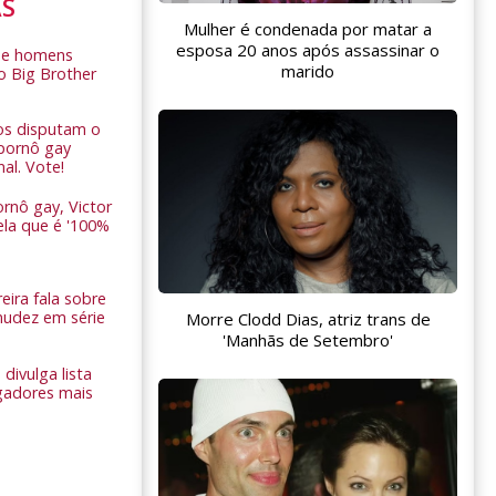
AS
Mulher é condenada por matar a
esposa 20 anos após assassinar o
de homens
marido
o Big Brother
ros disputam o
pornô gay
nal. Vote!
rnô gay, Victor
ela que é '100%
eira fala sobre
nudez em série
Morre Clodd Dias, atriz trans de
'Manhãs de Setembro'
 divulga lista
gadores mais