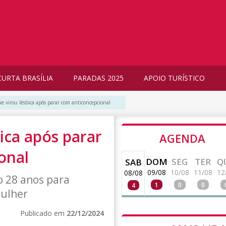
CURTA BRASÍLIA
PARADAS 2025
APOIO TURÍSTICO
e virou lésbica após parar com anticoncepcional
ica após parar
AGENDA
onal
DOM
SEG
TER
Q
SAB
09/08
10/08
11/08
12
08/08
 28 anos para
1
0
0
4
ulher
Publicado em
22/12/2024