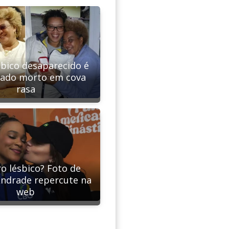
sbico desaparecido é
rado morto em cova
rasa
 lésbico? Foto de
ndrade repercute na
web