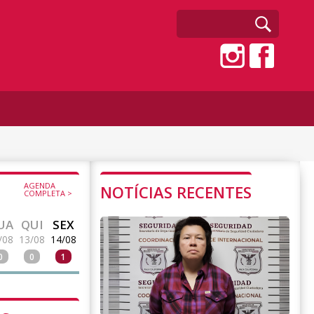
AGENDA
NOTÍCIAS RECENTES
COMPLETA >
UA
QUI
SEX
/08
13/08
14/08
0
0
1