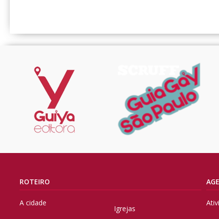
ROTEIRO
AG
A cidade
Ati
Igrejas