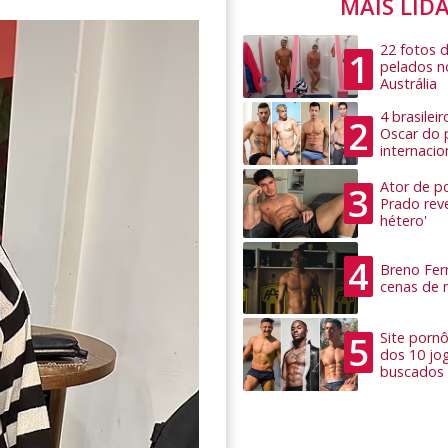
MAIS LID
22 fotos 
1
pelados n
Austrália
4 brasilei
2
Oscar do 
internacio
Ator de po
3
Prado rev
hétero'
4
Breno Ferr
cenas de 
5
Site pornô
dos 10 jo
buscados