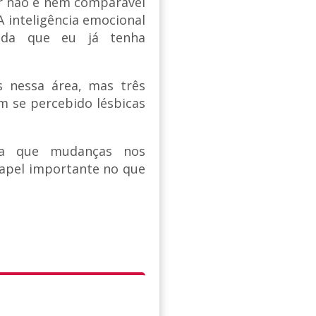
r não é nem comparável
 inteligência emocional
ada que eu já tenha
 nessa área, mas três
m se percebido lésbicas
ta que mudanças nos
apel importante no que