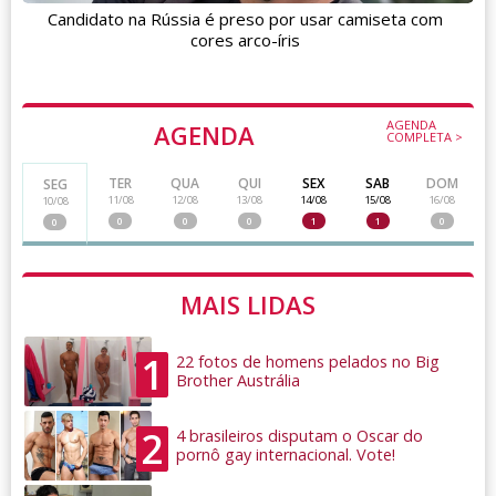
Candidato na Rússia é preso por usar camiseta com
cores arco-íris
AGENDA
AGENDA
COMPLETA >
TER
QUA
QUI
SEX
SAB
DOM
SEG
11/08
12/08
13/08
14/08
15/08
16/08
10/08
0
0
0
1
1
0
0
MAIS LIDAS
1
22 fotos de homens pelados no Big
Brother Austrália
2
4 brasileiros disputam o Oscar do
pornô gay internacional. Vote!