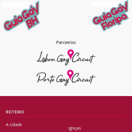
Parceiros:
ROTEIRO
A cidade
Igrejas