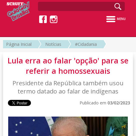
MENU
Página Inicial
Notícias
#Cidadania
Lula erra ao falar 'opção' para se
referir a homossexuais
Presidente da República também usou
termo datado ao falar de indígenas
Publicado em
03/02/2023