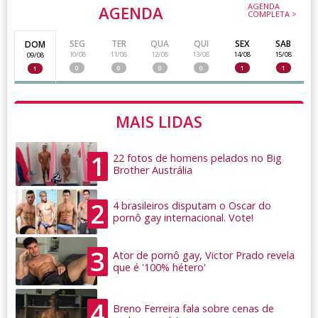
AGENDA
AGENDA
COMPLETA >
SEG
TER
QUA
QUI
SEX
SAB
DOM
10/08
11/08
12/08
13/08
14/08
15/08
09/08
0
0
0
0
1
1
1
MAIS LIDAS
1
22 fotos de homens pelados no Big
Brother Austrália
2
4 brasileiros disputam o Oscar do
pornô gay internacional. Vote!
3
Ator de pornô gay, Victor Prado revela
que é '100% hétero'
4
Breno Ferreira fala sobre cenas de