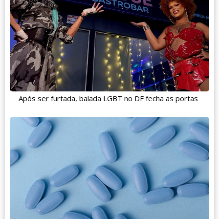
Após ser furtada, balada LGBT no DF fecha as portas