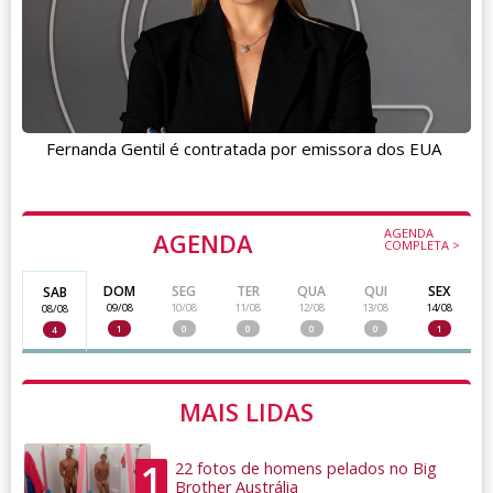
Fernanda Gentil é contratada por emissora dos EUA
AGENDA
AGENDA
COMPLETA >
DOM
SEG
TER
QUA
QUI
SEX
SAB
09/08
10/08
11/08
12/08
13/08
14/08
08/08
1
0
0
0
0
1
4
MAIS LIDAS
1
22 fotos de homens pelados no Big
Brother Austrália