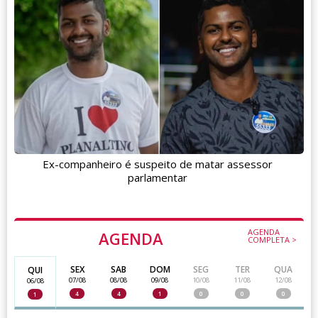
Ex-companheiro é suspeito de matar assessor
parlamentar
AGENDA
AGENDA
COMPLETA >
SEX
SAB
DOM
SEG
TER
QUA
QUI
07/08
08/08
09/08
10/08
11/08
12/08
06/08
4
4
1
0
0
0
1