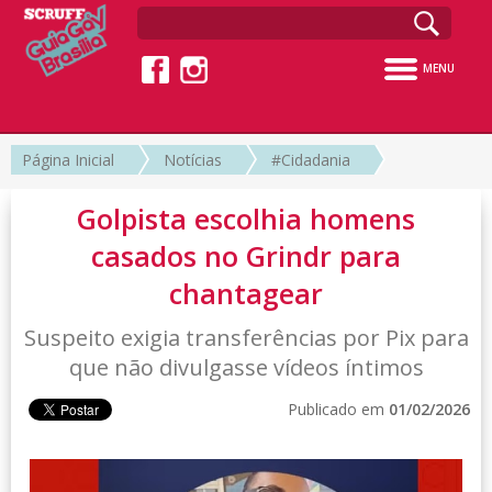
MENU
Página Inicial
Notícias
#Cidadania
Golpista escolhia homens
casados no Grindr para
chantagear
Suspeito exigia transferências por Pix para
que não divulgasse vídeos íntimos
Publicado em
01/02/2026