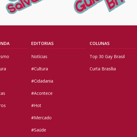
ENDA
EDITORIAS
COLUNAS
vismo
Notícias
Top 30 Gay Brasil
tura
#Cultura
Curta Brasília
#Cidadania
tas
#Acontece
ros
#Hot
#Mercado
#Saúde