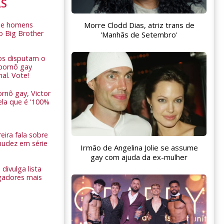
AS
Morre Clodd Dias, atriz trans de
de homens
o Big Brother
'Manhãs de Setembro'
ros disputam o
pornô gay
nal. Vote!
rnô gay, Victor
ela que é '100%
eira fala sobre
nudez em série
Irmão de Angelina Jolie se assume
gay com ajuda da ex-mulher
 divulga lista
gadores mais