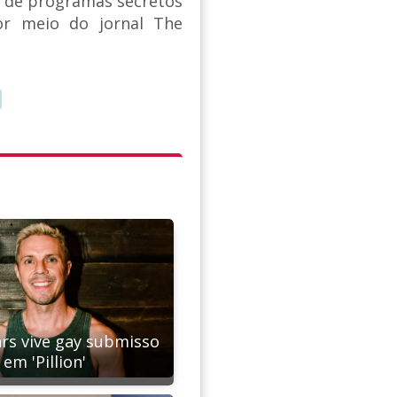
ia de programas secretos
por meio do jornal The
ars vive gay submisso
em 'Pillion'