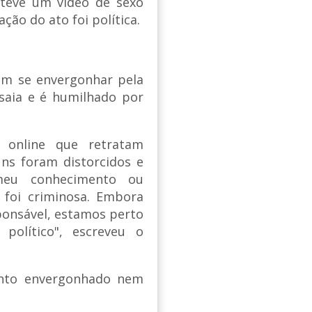
 teve um vídeo de sexo
ção do ato foi política.
em se envergonhar pela
 saia e é humilhado por
 online que retratam
ns foram distorcidos e
meu conhecimento ou
 foi criminosa. Embora
onsável, estamos perto
político", escreveu o
into envergonhado nem