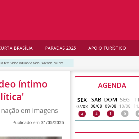
CURTA BRASÍLIA
PARADAS 2025
APOIO TURÍSTICO
 tem vídeo íntimo vazado: 'Agenda política'
deo íntimo
AGENDA
ítica'
SAB
DOM
SEG
T
SEX
08/08
09/08
10/08
11
07/08
minação em imagens
4
1
0
4
Publicado em
31/05/2025