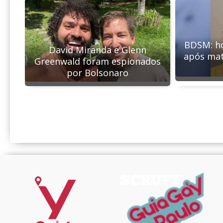
BDSM: h
David Miranda e Glenn
após mat
Greenwald foram espionados
por Bolsonaro