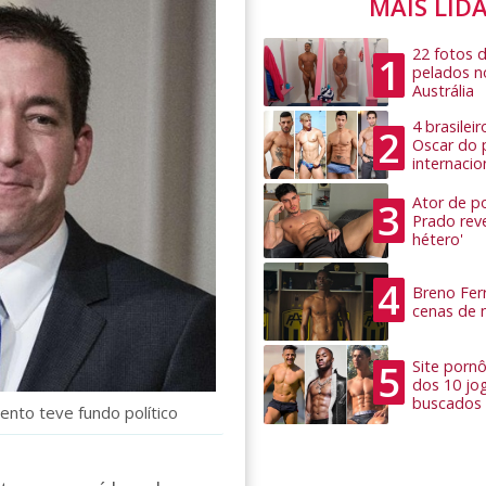
MAIS LID
22 fotos 
1
pelados n
Austrália
4 brasilei
2
Oscar do 
internacio
Ator de po
3
Prado rev
hétero'
4
Breno Ferr
cenas de 
5
Site pornô
dos 10 jo
buscados
nto teve fundo político