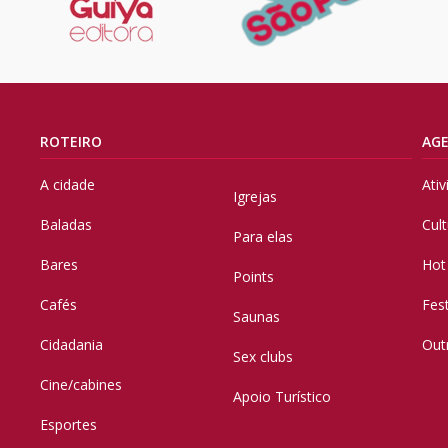
ROTEIRO
AG
A cidade
Ati
Igrejas
Baladas
Cul
Para elas
Bares
Hot
Points
Cafés
Fes
Saunas
Cidadania
Out
Sex clubs
Cine/cabines
Apoio Turístico
Esportes