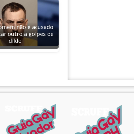
omem não é acusado
ar outro a golpes de
dildo