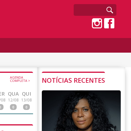
AGENDA
NOTÍCIAS RECENTES
COMPLETA >
ER
QUA
QUI
/08
12/08
13/08
0
0
0