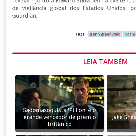
revelar - junto a Edward Snowden - a existênc
de vigilância global dos Estados Unidos, 
Guardian.
Tags:
glenn greenwald
bdsm
LEIA TAMBÉM
Sadomasoquista 'Pillion' é o
grande vencedor de prêmio
Jake She
britânico