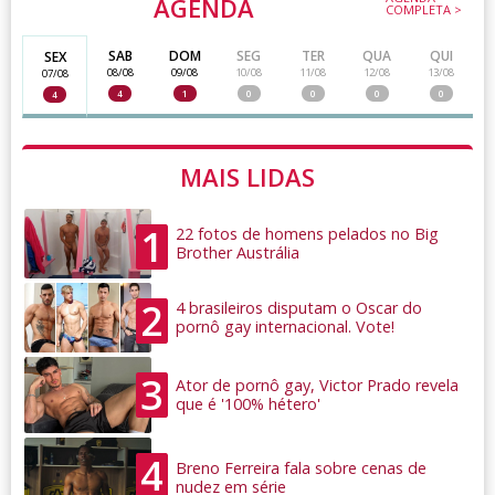
AGENDA
COMPLETA >
SAB
DOM
SEG
TER
QUA
QUI
SEX
08/08
09/08
10/08
11/08
12/08
13/08
07/08
4
1
0
0
0
0
4
MAIS LIDAS
1
22 fotos de homens pelados no Big
Brother Austrália
2
4 brasileiros disputam o Oscar do
pornô gay internacional. Vote!
3
Ator de pornô gay, Victor Prado revela
que é '100% hétero'
4
Breno Ferreira fala sobre cenas de
nudez em série