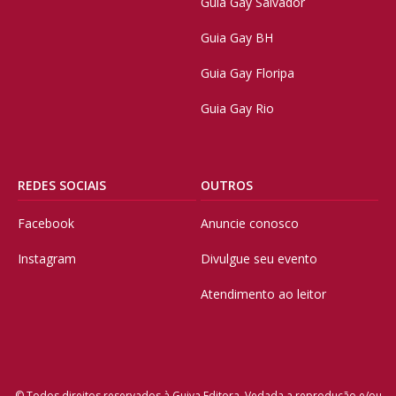
Guia Gay Salvador
Guia Gay BH
Guia Gay Floripa
Guia Gay Rio
REDES SOCIAIS
OUTROS
Facebook
Anuncie conosco
Instagram
Divulgue seu evento
Atendimento ao leitor
© Todos direitos reservados à Guiya Editora. Vedada a reprodução e/ou