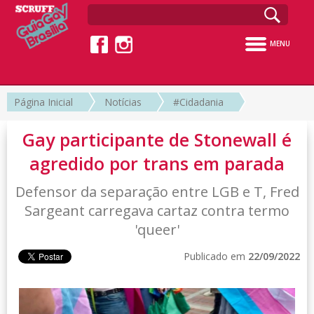
MENU
Página Inicial
Notícias
#Cidadania
Gay participante de Stonewall é
agredido por trans em parada
Defensor da separação entre LGB e T, Fred
Sargeant carregava cartaz contra termo
'queer'
Publicado em
22/09/2022