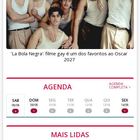
'La Bola Negra': filme gay é um dos favoritos ao Oscar
2027
AGENDA
AGENDA
COMPLETA >
DOM
SEG
TER
QUA
QUI
SEX
SAB
09/08
10/08
11/08
12/08
13/08
14/08
08/08
1
0
0
0
0
1
4
MAIS LIDAS