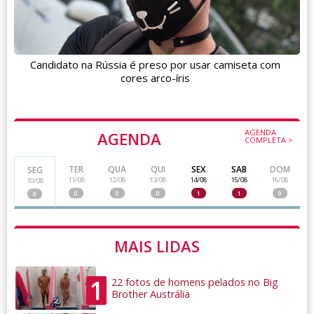
Candidato na Rússia é preso por usar camiseta com
cores arco-íris
AGENDA
AGENDA
COMPLETA >
TER
QUA
QUI
SEX
SAB
DOM
SEG
11/08
12/08
13/08
14/08
15/08
16/08
10/08
0
0
0
1
1
0
0
MAIS LIDAS
1
22 fotos de homens pelados no Big
Brother Austrália