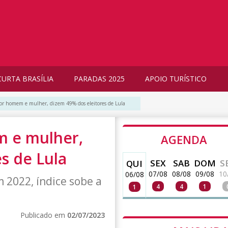
CURTA BRASÍLIA
PARADAS 2025
APOIO TURÍSTICO
 por homem e mulher, dizem 49% dos eleitores de Lula
m e mulher,
AGENDA
s de Lula
SEX
SAB
DOM
S
QUI
07/08
08/08
09/08
10
06/08
 2022, índice sobe a
4
4
1
1
Publicado em
02/07/2023