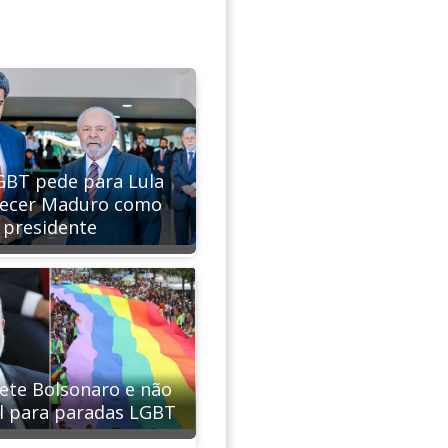
BT pede para Lula
ecer Maduro como
presidente
pete Bolsonaro e não
al para paradas LGBT