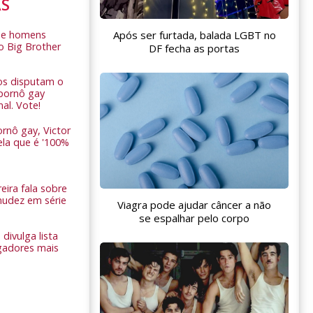
AS
Após ser furtada, balada LGBT no
de homens
o Big Brother
DF fecha as portas
ros disputam o
pornô gay
nal. Vote!
rnô gay, Victor
ela que é '100%
eira fala sobre
nudez em série
Viagra pode ajudar câncer a não
se espalhar pelo corpo
 divulga lista
gadores mais