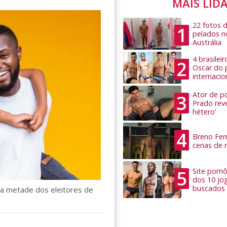
MAIS LID
22 fotos 
1
pelados n
Austrália
4 brasilei
2
Oscar do 
internacio
Ator de po
3
Prado rev
hétero'
4
Breno Ferr
cenas de 
5
Site pornô
dos 10 jo
buscados
ra metade dos eleitores de