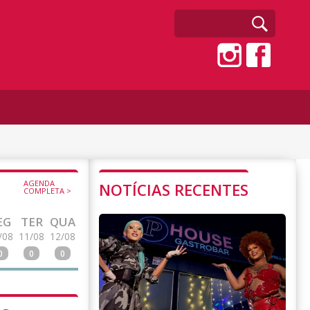
AGENDA
NOTÍCIAS RECENTES
COMPLETA >
EG
TER
QUA
/08
11/08
12/08
0
0
0