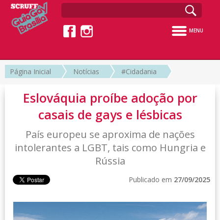
MENU
Página Inicial
Notícias
#Cidadania
Eslováquia proíbe adoção por
casais de gays e lésbicas
País europeu se aproxima de nações
intolerantes a LGBT, tais como Hungria e
Rússia
Publicado em
27/09/2025