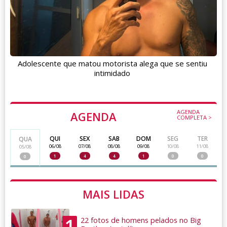
Adolescente que matou motorista alega que se sentiu
intimidado
AGENDA
AGENDA
COMPLETA >
QUI
SEX
SAB
DOM
SEG
TER
QUA
06/08
07/08
08/08
09/08
10/08
11/08
05/08
1
4
4
1
0
0
0
MAIS LIDAS
1
22 fotos de homens pelados no Big