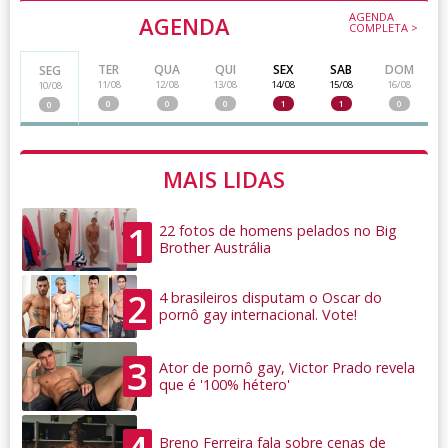
AGENDA
AGENDA
COMPLETA >
TER
QUA
QUI
SEX
SAB
DOM
SEG
11/08
12/08
13/08
14/08
15/08
16/08
10/08
0
0
0
1
1
0
0
MAIS LIDAS
1
22 fotos de homens pelados no Big
Brother Austrália
2
4 brasileiros disputam o Oscar do
pornô gay internacional. Vote!
3
Ator de pornô gay, Victor Prado revela
que é '100% hétero'
Breno Ferreira fala sobre cenas de