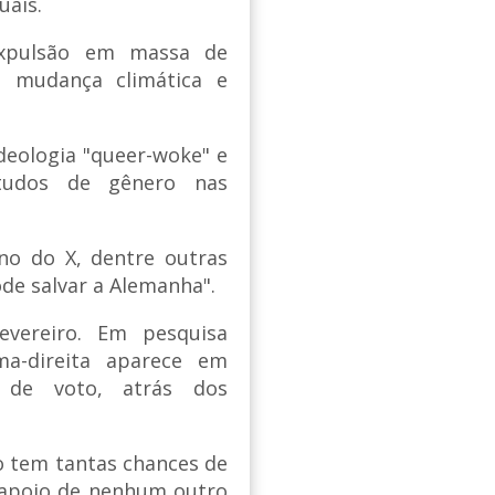
uais.
expulsão em massa de
e mudança climática e
deologia "queer-woke" e
tudos de gênero nas
no do X, dentre outras
de salvar a Alemanha".
evereiro. Em pesquisa
ma-direita aparece em
 de voto, atrás dos
o tem tantas chances de
 apoio de nenhum outro