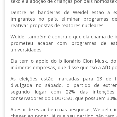
sexo e a adoção de crianças por pais homossex
Dentre as bandeiras de Weidel estão a 
imigrantes no país, eliminar programas d
reativar propostas de reatores nucleares.
Weidel também é contra o que ela chama de i
prometeu acabar com programas de es
universidades.
Ela tem o apoio do bilionário Elon Musk, do
inúmeras empresas, que disse que "só a AfD po
As eleições estão marcadas para 23 de f
divulgada no sábado, o partido de extre
segundo lugar com 22% das intenções
conservadores do CDU/CSU, que possuem 30%.
Apesar de estar bem nas pesquisas, Weidel nã
chegar ao poder, já que seu partido não tem