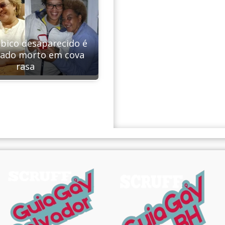
sbico desaparecido é
rado morto em cova
rasa