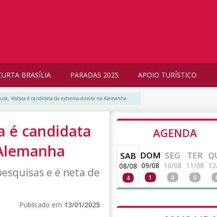
CURTA BRASÍLIA
PARADAS 2025
APOIO TURÍSTICO
sk, lésbica é candidata da extrema-direita na Alemanha
a é candidata
AGENDA
 Alemanha
DOM
SEG
TER
Q
SAB
09/08
10/08
11/08
12
08/08
pesquisas e é neta de
1
0
0
4
Publicado em
13/01/2025