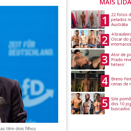
MAIS LID
22 fotos 
1
pelados n
Austrália
4 brasilei
2
Oscar do 
internacio
Ator de po
3
Prado rev
hétero'
4
Breno Ferr
cenas de 
5
Site pornô
dos 10 jo
buscados
as têm dois filhos