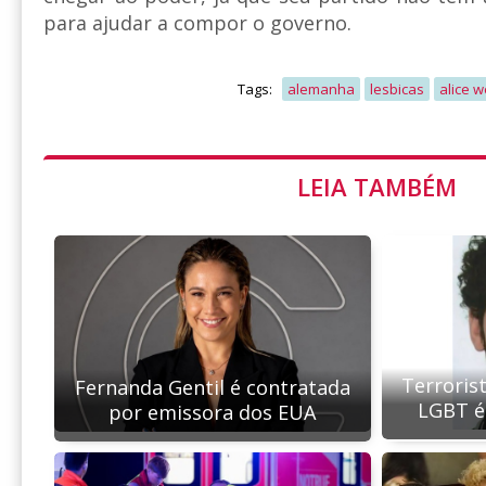
para ajudar a compor o governo.
Tags:
alemanha
lesbicas
alice w
LEIA TAMBÉM
Terroris
Fernanda Gentil é contratada
LGBT é
por emissora dos EUA