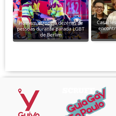
Casal lé
Homem atropela dezenas de
encont
pessoas durante parada LGBT
de Berlim