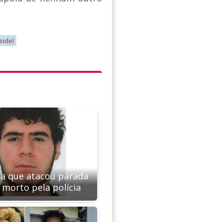
eidel
ta que atacou parada
 morto pela polícia