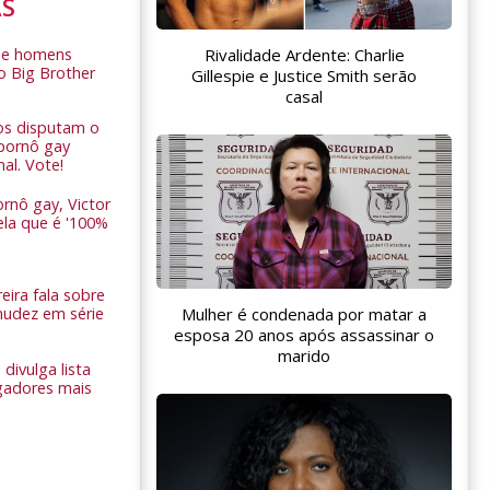
AS
Rivalidade Ardente: Charlie
de homens
o Big Brother
Gillespie e Justice Smith serão
casal
ros disputam o
pornô gay
nal. Vote!
rnô gay, Victor
ela que é '100%
eira fala sobre
nudez em série
Mulher é condenada por matar a
esposa 20 anos após assassinar o
marido
 divulga lista
gadores mais