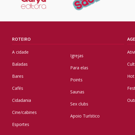
ROTEIRO
AG
A cidade
Ati
Igrejas
Baladas
Cul
Para elas
Bares
Hot
Points
Cafés
Fes
Saunas
Cidadania
Out
Sex clubs
Cine/cabines
Apoio Turístico
Esportes