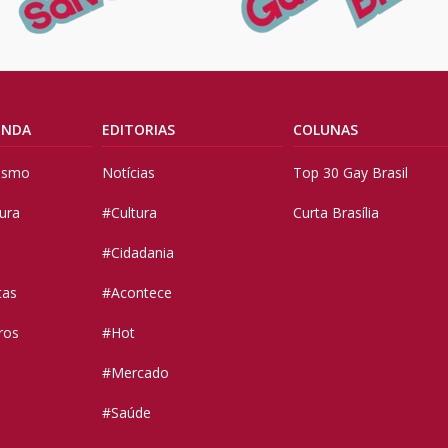
ENDA
EDITORIAS
COLUNAS
vismo
Notícias
Top 30 Gay Brasil
tura
#Cultura
Curta Brasília
#Cidadania
tas
#Acontece
ros
#Hot
#Mercado
#Saúde