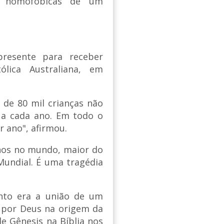
s homofóbicas de um
 presente para receber
ólica Australiana, em
 de 80 mil crianças não
 a cada ano. Em todo o
 ano", afirmou.
nos no mundo, maior do
undial. É uma tragédia
nto era a união de um
 por Deus na origem da
e Gênesis na Bíblia nos