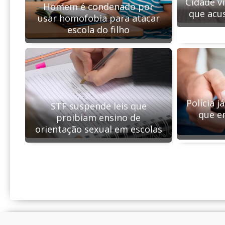
Cidade v
Homem é condenado por
que acu
usar homofobia para atacar
escola do filho
Polícia 
STF suspende leis que
que e
proibiam ensino de
orientação sexual em escolas