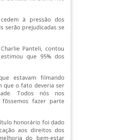
s cedem à pressão dos
is serão prejudicadas se
harlie Panteli, contou
e estimou que 95% dos
que estavam filmando
 que o fato deveria ser
edade. Todos nós nos
fôssemos fazer parte
ítulo honorário foi dado
ação aos direitos dos
melhoria do bem-estar