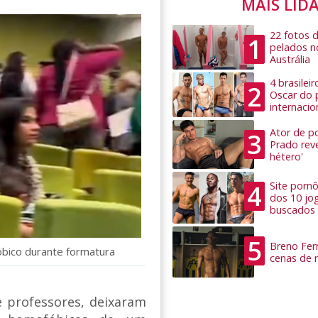
MAIS LID
22 fotos 
1
pelados n
Austrália
4 brasilei
2
Oscar do 
internacio
Ator de po
3
Prado rev
hétero'
4
Site pornô
dos 10 jo
buscados
5
Breno Ferr
óbico durante formatura
cenas de 
e professores, deixaram