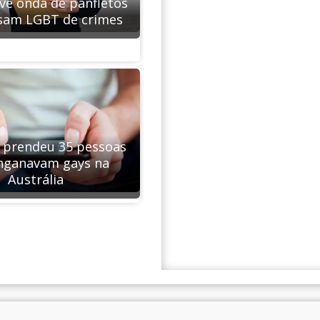
ive onda de panfletos
sam LGBT de crimes
já prendeu 35 pessoas
nganavam gays na
Austrália