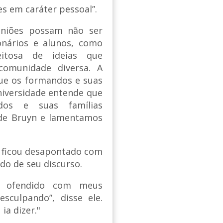
s em caráter pessoal”.
piniões possam não ser
onários e alunos, como
eitosa de ideias que
omunidade diversa. A
que os formandos e suas
niversidade entende que
dos e suas famílias
 de Bruyn e lamentamos
e ficou desapontado com
do de seu discurso.
e ofendido com meus
culpando”, disse ele.
ia dizer."