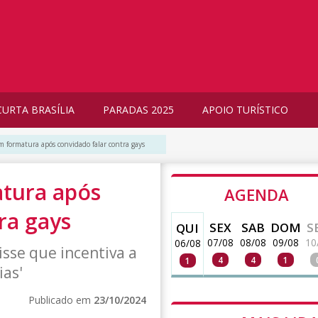
CURTA BRASÍLIA
PARADAS 2025
APOIO TURÍSTICO
 formatura após convidado falar contra gays
tura após
AGENDA
ra gays
SEX
SAB
DOM
S
QUI
07/08
08/08
09/08
10
06/08
sse que incentiva a
4
4
1
1
ias'
Publicado em
23/10/2024