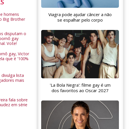
AS
de homens
Viagra pode ajudar câncer a não
o Big Brother
se espalhar pelo corpo
ros disputam o
pornô gay
nal. Vote!
rnô gay, Victor
ela que é '100%
 divulga lista
gadores mais
'La Bola Negra': filme gay é um
dos favoritos ao Oscar 2027
eira fala sobre
nudez em série