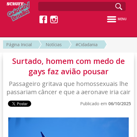
MENU
Página Inicial
Notícias
#Cidadania
Surtado, homem com medo de
gays faz avião pousar
Passageiro gritava que homossexuais lhe
passariam câncer e que a aeronave iria cair
Publicado em
06/10/2025