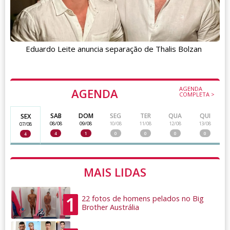
Eduardo Leite anuncia separação de Thalis Bolzan
AGENDA
AGENDA
COMPLETA >
SAB
DOM
SEG
TER
QUA
QUI
SEX
08/08
09/08
10/08
11/08
12/08
13/08
07/08
4
1
0
0
0
0
4
MAIS LIDAS
1
22 fotos de homens pelados no Big
Brother Austrália