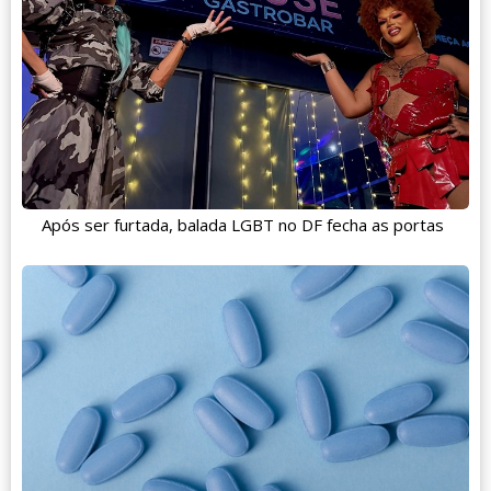
Após ser furtada, balada LGBT no DF fecha as portas