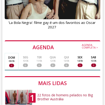
'La Bola Negra': filme gay é um dos favoritos ao Oscar
2027
AGENDA
AGENDA
COMPLETA >
SEG
TER
QUA
QUI
SEX
SAB
DOM
10/08
11/08
12/08
13/08
14/08
15/08
09/08
0
0
0
0
1
1
1
MAIS LIDAS
1
22 fotos de homens pelados no Big
Brother Austrália