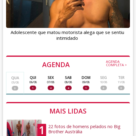
Adolescente que matou motorista alega que se sentiu
intimidado
AGENDA
AGENDA
COMPLETA >
QUI
SEX
SAB
DOM
SEG
TER
QUA
06/08
07/08
08/08
09/08
10/08
11/08
05/08
1
4
4
1
0
0
0
MAIS LIDAS
1
22 fotos de homens pelados no Big
Brother Austrália