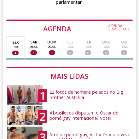
parlamentar
AGENDA
AGENDA
COMPLETA >
SAB
DOM
SEG
TER
QUA
QUI
SEX
08/08
09/08
10/08
11/08
12/08
13/08
07/08
4
1
0
0
0
0
4
MAIS LIDAS
1
22 fotos de homens pelados no Big
Brother Austrália
2
4 brasileiros disputam o Oscar do
pornô gay internacional. Vote!
3
Ator de pornô gay, Victor Prado revela