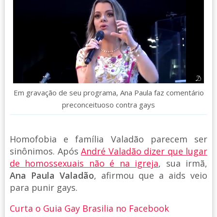
Em gravação de seu programa, Ana Paula faz comentário
preconceituoso contra gays
Homofobia e família Valadão parecem ser
sinônimos. Após
André Valadão dizer que lugar
de homossexuais não é na igreja
, sua irmã,
Ana Paula Valadão
, afirmou que a aids veio
para punir gays.
Curta o Guia Gay Brasilia no Facebook