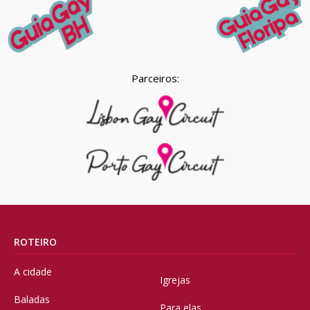
Parceiros:
ROTEIRO
A cidade
Igrejas
Baladas
Para elas