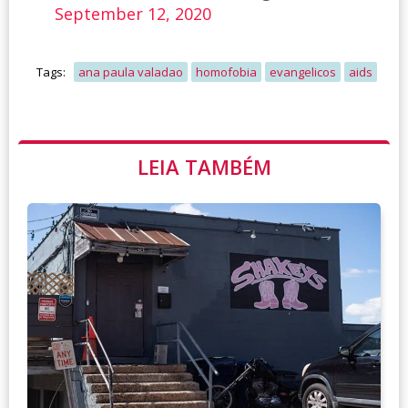
September 12, 2020
Tags:
ana paula valadao
homofobia
evangelicos
aids
LEIA TAMBÉM