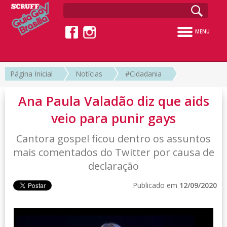
MENU
Página Inicial
Notícias
#Cidadania
Ana Paula Valadão diz que aids
veio para punir gays
Cantora gospel ficou dentro os assuntos
mais comentados do Twitter por causa de
declaração
Publicado em
12/09/2020