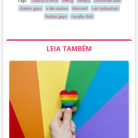
Tags:
coluna a cena
swing
olimpo
concorde club
clubes gays
v de viadao
blessed
san sebastian
festas gays
royalty club
LEIA TAMBÉM