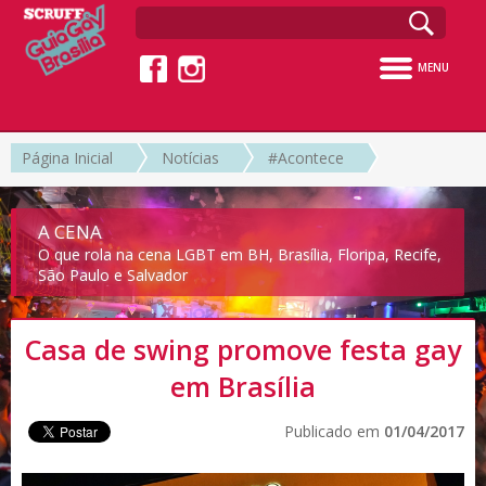
MENU
Página Inicial
Notícias
#Acontece
A CENA
O que rola na cena LGBT em BH, Brasília, Floripa, Recife,
São Paulo e Salvador
Casa de swing promove festa gay
em Brasília
Publicado em
01/04/2017