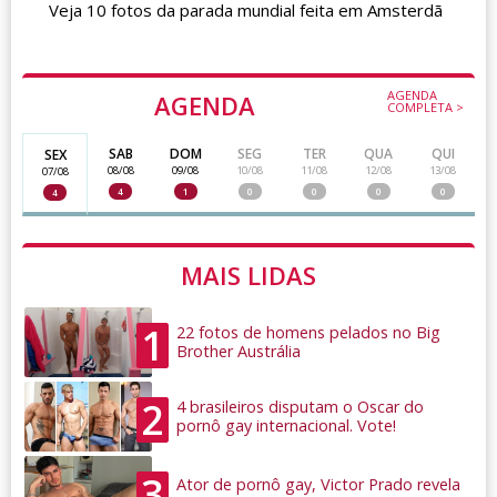
Veja 10 fotos da parada mundial feita em Amsterdã
AGENDA
AGENDA
COMPLETA >
SAB
DOM
SEG
TER
QUA
QUI
SEX
08/08
09/08
10/08
11/08
12/08
13/08
07/08
4
1
0
0
0
0
4
MAIS LIDAS
1
22 fotos de homens pelados no Big
Brother Austrália
2
4 brasileiros disputam o Oscar do
pornô gay internacional. Vote!
3
Ator de pornô gay, Victor Prado revela