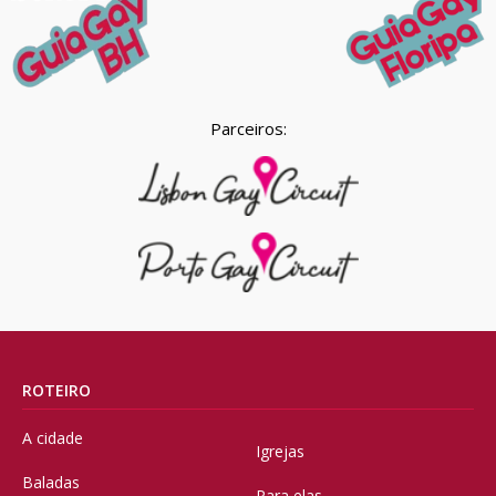
Parceiros:
ROTEIRO
A cidade
Igrejas
Baladas
Para elas