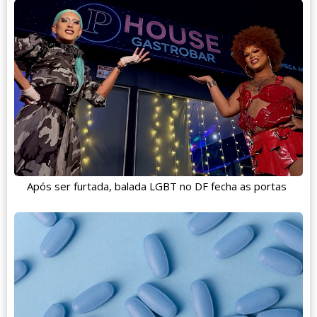
Após ser furtada, balada LGBT no DF fecha as portas