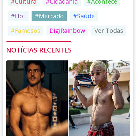
#Cultura
#Cidadania
#Acontece
#Hot
#Mercado
#Saúde
#Famosos
DigiRainbow
Ver Todas
NOTÍCIAS RECENTES