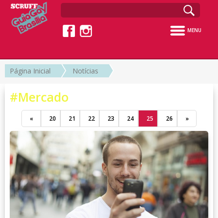
MENU
Página Inicial
Notícias
#Mercado
«
20
21
22
23
24
25
26
»