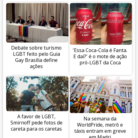
Debate sobre turismo
'Essa Coca-Cola é Fanta.
LGBT feito pelo Guia
E daí?' é o mote de ação
Gay Brasília define
pró-LGBT da Coca
ações
A favor de LGBT,
Na semana da
Smirnoff pede fotos de
WorldPride, metrô e
careta para os caretas
táxis entram em greve
em Madri