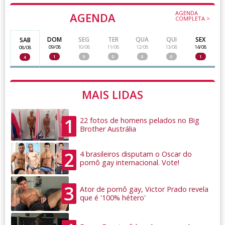
AGENDA
AGENDA
COMPLETA >
DOM
SEG
TER
QUA
QUI
SEX
SAB
09/08
10/08
11/08
12/08
13/08
14/08
08/08
1
0
0
0
0
1
4
MAIS LIDAS
1
22 fotos de homens pelados no Big
Brother Austrália
2
4 brasileiros disputam o Oscar do
pornô gay internacional. Vote!
3
Ator de pornô gay, Victor Prado revela
que é '100% hétero'