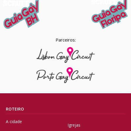
Parceiros:
ROTEIRO
A cidade
Igrejas