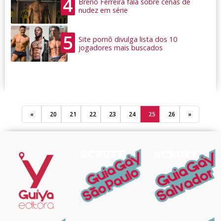
4
Breno Ferreira fala sobre cenas de
nudez em série
5
Site pornô divulga lista dos 10
jogadores mais buscados
«
20
21
22
23
24
25
26
»